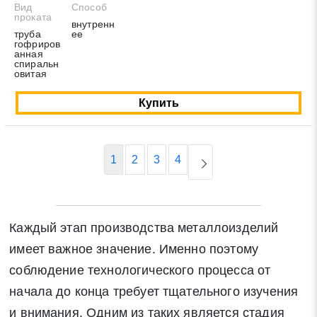
Вид
Способ
проката
внутренн
труба
ее
гофриров
анная
спиральн
овитая
Купить
1
2
3
4
Каждый этап производства металлоизделий
имеет важное значение. Именно поэтому
соблюдение технологического процесса от
начала до конца требует тщательного изучения
и внимания. Одним из таких является стадия