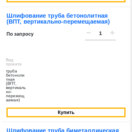
Шлифование труба бетонолитная
(ВПТ, вертикально-перемещаемая)
По запросу
Вид
проката
труба
бетоноли
тная
(ВПТ,
вертикаль
но-
перемещ
аемая)
Купить
Шлифование труба биметаллическая