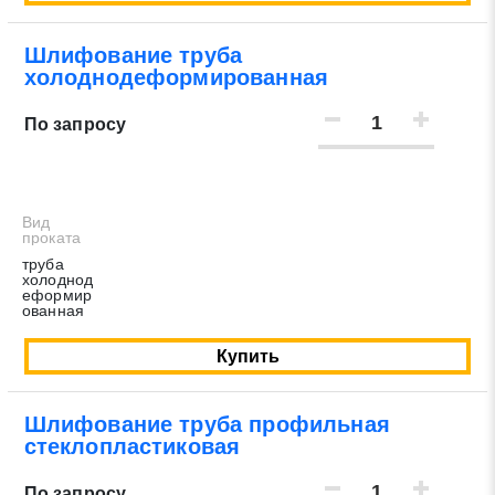
Шлифование труба
холоднодеформированная
По запросу
Вид
проката
труба
холоднод
еформир
ованная
Купить
Шлифование труба профильная
стеклопластиковая
По запросу