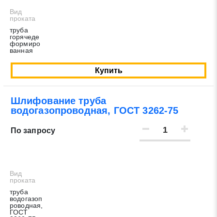
Вид
проката
труба
Заявка на обратный звонок
горячеде
Закрыть
формиро
ванная
Купить
Шлифование труба
водогазопроводная, ГОСТ 3262-75
Закрыть
Поиск
По запросу
* - обязательные поля для заполнения
Вид
Отправить заявку
проката
труба
водогазоп
роводная,
Нажимая на кнопку «Отправить заявку» Вы даете согласие
ГОСТ