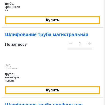
труба
крекингов
ая
Купить
Шлифование труба магистральная
По запросу
Вид
проката
труба
магистра
льная
Купить
Шлифование труба профильная