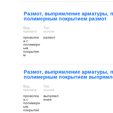
Размот, выпрямление арматуры, 
полимерным покрытием размот
Вид
Тип
проката
услуги
проволок
размот
а с
полимерн
ым
покрытие
м
Размот, выпрямление арматуры, 
полимерным покрытием выпрямл
Вид
Тип
проката
услуги
проволок
выпрямл
а с
ение
полимерн
ым
* - обязательные поля для заполнения
покрытие
* - обязательные поля для заполнения