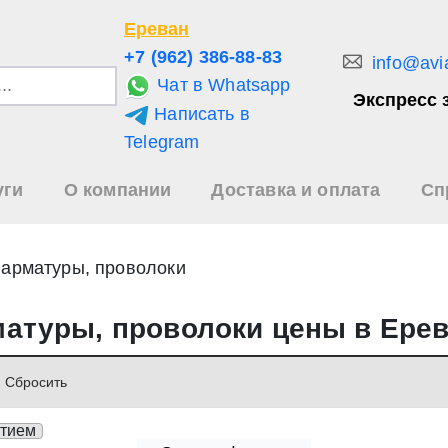
Ереван
+7 (962) 386-88-83
info@avi
Чат в Whatsapp
Экспресс 
Написать в
и
Telegram
уги
О компании
Доставка и оплата
Сп
зультаты
иска
 арматуры, проволоки
матуры, проволоки цены в Ере
Cбросить
ытием