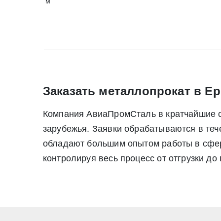
м
Прикрепить файл (до 20 mb)
Нажимая на кнопку «Отправить заявку» Вы да
июля 2006 г. N 152-ФЗ «О персон
Нажимая на кнопку «Отправить заявку» Вы даете согласие н
персональных данных
Заказать металлопрокат в Ер
Компания АвиаПромСталь в кратчайшие ср
зарубежья. Заявки обрабатываются в те
обладают большим опытом работы в сфере
контролируя весь процесс от отгрузки до