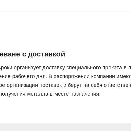
Отправить заявку
Отправить заявку
ете согласие на обработку своих персональных данных в соответс
альных данных», а также соглашаетесь на информационную расс
а обработку своих персональных данных в соответствии со стать
», а также соглашаетесь на информационную рассылку по средст
еване с доставкой
оки организует доставку специального проката в 
чение рабочего дня. В распоряжении компании име
 организации поставок и берут на себя ответствен
 получения металла в месте назначения.