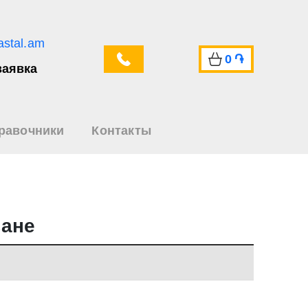
astal.am
0
֏
заявка
равочники
Контакты
ване