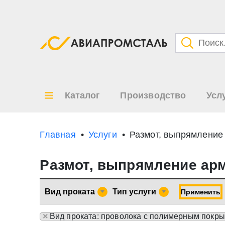
Категори
Товары
Каталог
Производство
Усл
Все ре
по
Главная
Услуги
Размот, выпрямление
Размот, выпрямление ар
Вид проката
Тип услуги
Применить
×
Вид проката: проволока с полимерным покр