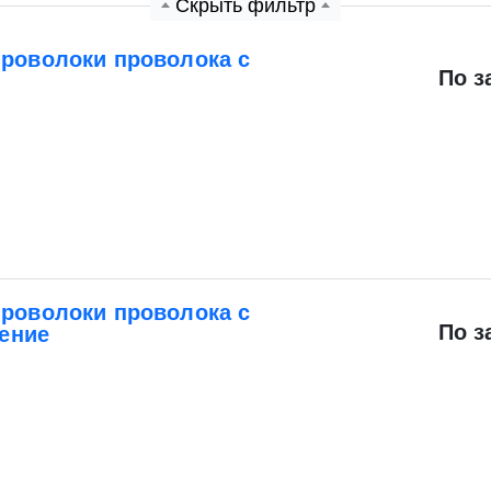
Скрыть фильтр
проволоки проволока с
По з
Экспресс заявка
Заявка на обратный звонок
проволоки проволока с
По з
ение