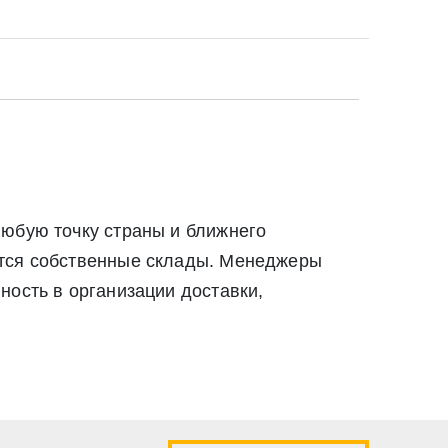
твии со статьей 9 Федерального закона от 27
ылку по средством e-mail или СМС
ей 9 Федерального закона от 27 июля 2006 г. N 152-ФЗ «О
вом e-mail или СМС
любую точку страны и ближнего
ются собственные склады. Менеджеры
ность в организации доставки,