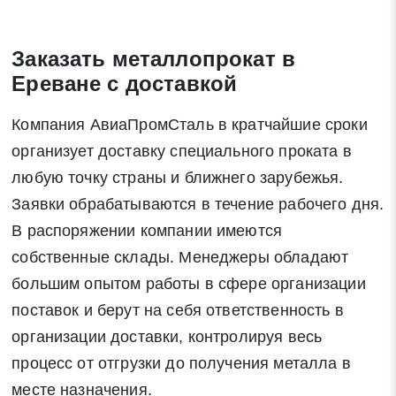
Закрыть
Заказать металлопрокат в
Ереване с доставкой
Компания АвиаПромСталь в кратчайшие сроки
Закрыть
Поиск
организует доставку специального проката в
любую точку страны и ближнего зарубежья.
* - обязательные поля для заполнения
Заявки обрабатываются в течение рабочего дня.
В распоряжении компании имеются
Отправить заявку
собственные склады. Менеджеры обладают
большим опытом работы в сфере организации
Нажимая на кнопку «Отправить заявку» Вы даете согласие
поставок и берут на себя ответственность в
на обработку своих персональных данных в соответствии со
организации доставки, контролируя весь
статьей 9 Федерального закона от 27 июля 2006 г. N 152-ФЗ
процесс от отгрузки до получения металла в
«О персональных данных», а также соглашаетесь на
месте назначения.
информационную рассылку по средством e-mail или СМС