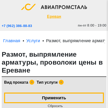
Экспресс заявка
Закрыть
Ереван
пн-пт 8:00 - 19:00
+7 (962) 386-88-83
Главная
Услуги
Размот, выпрямление армату
Размот, выпрямление
арматуры, проволоки цены в
Ереване
* - обязательные поля для заполнения
Вид проката
Тип услуги
Прикрепить файл (до 20 mb)
Применить
Отправить заявку
Cбросить