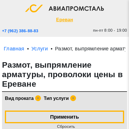
Экспресс заявка
Закрыть
Ереван
пн-пт 8:00 - 19:00
+7 (962) 386-88-83
Главная
Услуги
Размот, выпрямление армату
Размот, выпрямление
арматуры, проволоки цены в
Ереване
* - обязательные поля для заполнения
Вид проката
Тип услуги
Прикрепить файл (до 20 mb)
Применить
Отправить заявку
Cбросить