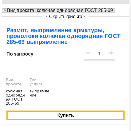
×
Вид проката: колючая однорядная ГОСТ 285-69
Нажимая на кнопку «Отправить заявку» Вы даете
Скрыть фильтр
согласие на обработку своих персональных данных в
соответствии со статьей 9 Федерального закона от 27
Размот, выпрямление арматуры,
июля 2006 г. N 152-ФЗ «О персональных данных», а
проволоки колючая однорядная ГОСТ
также соглашаетесь на информационную рассылку по
285-69 выпрямление
средством e-mail или СМС
По запросу
Вид
Тип
проката
услуги
колючая
выпрямле
однорядн
ние
ая ГОСТ
285-69
Купить