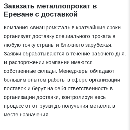
Заказать металлопрокат в
Отправить заявку
Ереване с доставкой
Компания АвиаПромСталь в кратчайшие сроки
Нажимая на кнопку «Отправить заявку» Вы даете согласие
организует доставку специального проката в
на обработку своих персональных данных в соответствии со
статьей 9 Федерального закона от 27 июля 2006 г. N 152-ФЗ
любую точку страны и ближнего зарубежья.
«О персональных данных», а также соглашаетесь на
Заявки обрабатываются в течение рабочего дня.
информационную рассылку по средством e-mail или СМС
В распоряжении компании имеются
собственные склады. Менеджеры обладают
большим опытом работы в сфере организации
поставок и берут на себя ответственность в
организации доставки, контролируя весь
процесс от отгрузки до получения металла в
месте назначения.