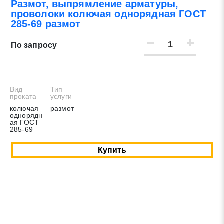
Размот, выпрямление арматуры,
проволоки колючая однорядная ГОСТ
285-69 размот
По запросу
Вид
Тип
проката
услуги
Заявка на обратный звонок
Закрыть
колючая
размот
однорядн
ая ГОСТ
285-69
Купить
Закрыть
Поиск
* - обязательные поля для заполнения