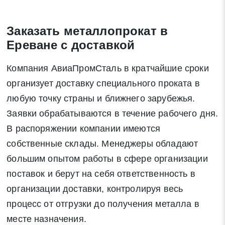
Закрыть
Заказать металлопрокат в
Ереване с доставкой
Компания АвиаПромСталь в кратчайшие сроки
Закрыть
Поиск
организует доставку специального проката в
любую точку страны и ближнего зарубежья.
* - обязательные поля для заполнения
Заявки обрабатываются в течение рабочего дня.
В распоряжении компании имеются
Отправить заявку
собственные склады. Менеджеры обладают
большим опытом работы в сфере организации
поставок и берут на себя ответственность в
Нажимая на кнопку «Отправить заявку» Вы даете согласие
на обработку своих персональных данных в соответствии со
организации доставки, контролируя весь
статьей 9 Федерального закона от 27 июля 2006 г. N 152-ФЗ
процесс от отгрузки до получения металла в
«О персональных данных», а также соглашаетесь на
месте назначения.
информационную рассылку по средством e-mail или СМС