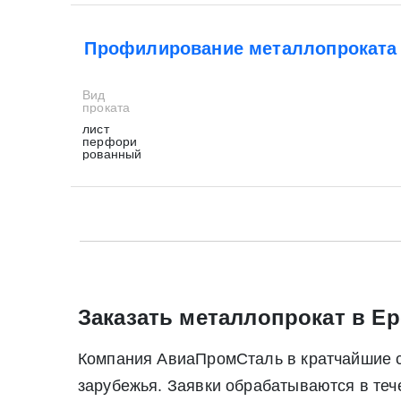
Профилирование металлопроката
Вид
проката
лист
перфори
рованный
* - обязательные поля для заполнения
* - обязательные поля для заполнения
Прикрепить файл (до 20 mb)
Заказать металлопрокат в Ер
Компания АвиаПромСталь в кратчайшие ср
Нажимая на кнопку «Отправить заявку» Вы да
зарубежья. Заявки обрабатываются в те
июля 2006 г. N 152-ФЗ «О персон