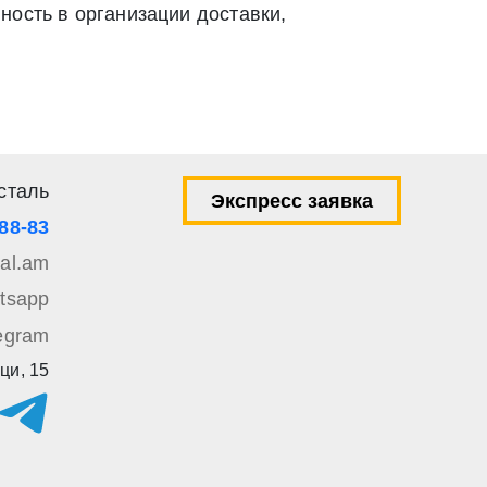
ность в организации доставки,
ей 9 Федерального закона от 27 июля 2006 г. N 152-ФЗ «О
вом e-mail или СМС
сталь
Экспресс заявка
-88-83
tal.am
tsapp
egram
ци, 15