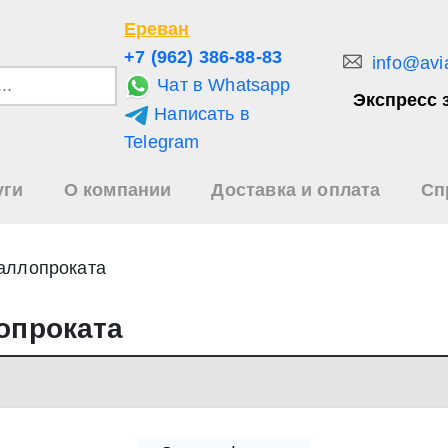
Ереван
+7 (962) 386-88-83
info@avi
Чат в Whatsapp
Экспресс 
Написать в
и
Telegram
уги
О компании
Доставка и оплата
Сп
зультаты
иска
аллопроката
опроката