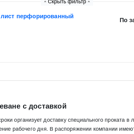
Скрыть фильтр
 лист перфорированный
По з
Экспресс заявка
Заявка на обратный звонок
еване с доставкой
Отправить заявку
Отправить заявку
оки организует доставку специального проката в 
ете согласие на обработку своих персональных данных в соответс
чение рабочего дня. В распоряжении компании име
альных данных», а также соглашаетесь на информационную расс