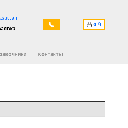
astal.am
0
֏
заявка
равочники
Контакты