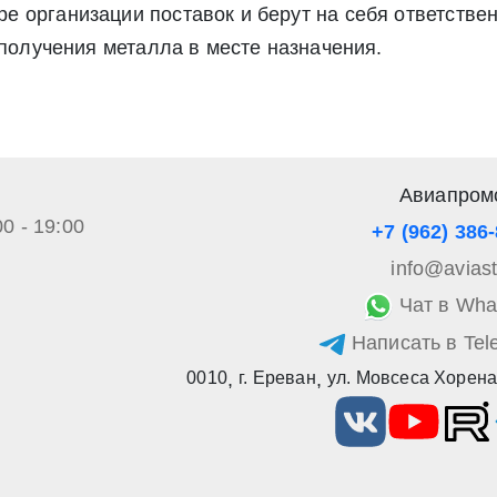
 организации поставок и берут на себя ответствен
а обработку своих персональных данных в соответствии со стать
», а также соглашаетесь на информационную рассылку по средст
 получения металла в месте назначения.
Авиапром
00 - 19:00
+7 (962) 386
info@avias
Чат в Wha
Написать в Tel
0010
,
г. Ереван
,
ул. Мовсеса Хорена