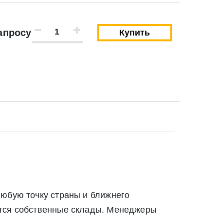
апросу
Купить
Закрыть
Закрыть
любую точку страны и ближнего
твии со статьей 9 Федерального закона от 27
ются собственные склады. Менеджеры
ылку по средством e-mail или СМС