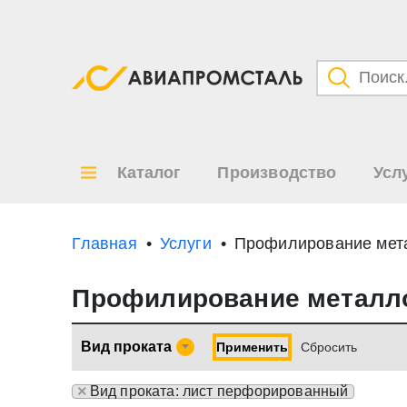
Категори
Товары
Каталог
Производство
Усл
Все ре
по
Главная
Услуги
Профилирование мет
Профилирование металл
Вид проката
Применить
Cбросить
×
Вид проката: лист перфорированный