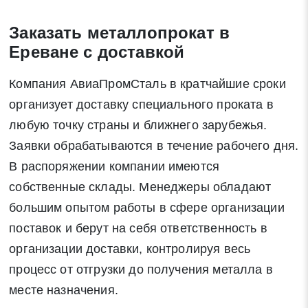
Закрыть
Заказать металлопрокат в
Ереване с доставкой
Компания АвиаПромСталь в кратчайшие сроки
Закрыть
Поиск
организует доставку специального проката в
любую точку страны и ближнего зарубежья.
Заявки обрабатываются в течение рабочего дня.
* - обязательные поля для заполнения
В распоряжении компании имеются
собственные склады. Менеджеры обладают
Отправить заявку
большим опытом работы в сфере организации
поставок и берут на себя ответственность в
Нажимая на кнопку «Отправить заявку» Вы даете согласие
организации доставки, контролируя весь
на обработку своих персональных данных в соответствии со
статьей 9 Федерального закона от 27 июля 2006 г. N 152-ФЗ
процесс от отгрузки до получения металла в
«О персональных данных», а также соглашаетесь на
месте назначения.
информационную рассылку по средством e-mail или СМС