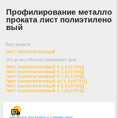
Профилирование металло
Нажимая на кнопку «Отправить заявку» Вы даете
проката лист полиэтилено
согласие на обработку своих персональных данных в
соответствии со статьей 9 Федерального закона от 27
вый
июля 2006 г. N 152-ФЗ «О персональных данных», а
также соглашаетесь на информационную рассылку по
средством e-mail или СМС
Вид проката
лист полиэтиленовый
Эту услугу обычно заказывают для:
Лист полиэтиленовый 5 1.5х3 ПНД
Лист полиэтиленовый 8 1.5х3 ПНД
Лист полиэтиленовый 6 1.5х3 ПНД
Лист полиэтиленовый 10 1.5х3 ПНД
Лист полиэтиленовый 4 1.5х3 ПНД
Лист полиэтиленовый 3 1.5х3 ПНД
Удобная доставка и самовывоз