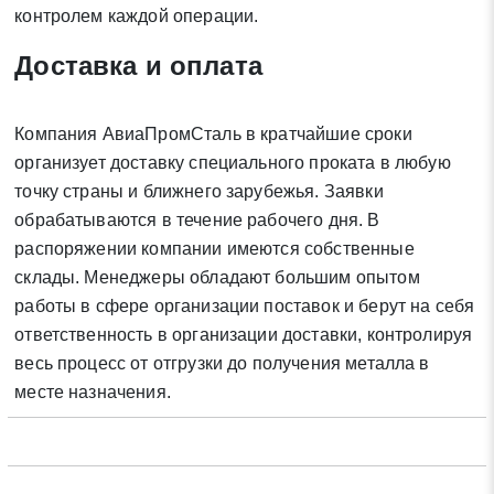
контролем каждой операции.
Отправить заявку
Доставка и оплата
Нажимая на кнопку «Отправить заявку» Вы даете согласие
Компания АвиаПромСталь в кратчайшие сроки
на обработку своих персональных данных в соответствии со
организует доставку специального проката в любую
статьей 9 Федерального закона от 27 июля 2006 г. N 152-ФЗ
точку страны и ближнего зарубежья. Заявки
«О персональных данных», а также соглашаетесь на
обрабатываются в течение рабочего дня. В
информационную рассылку по средством e-mail или СМС
распоряжении компании имеются собственные
склады. Менеджеры обладают большим опытом
работы в сфере организации поставок и берут на себя
ответственность в организации доставки, контролируя
весь процесс от отгрузки до получения металла в
месте назначения.