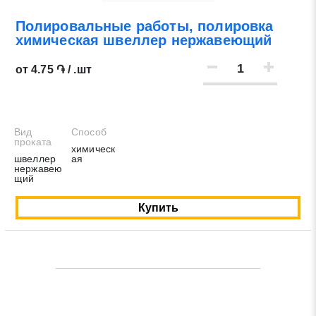
Полировальные работы, полировка
Нажимая на кнопку «Отправить заявку» Вы даете
химическая швеллер нержавеющий
согласие на обработку своих персональных данных в
соответствии со статьей 9 Федерального закона от 27
от 4.75 ֏ / .шт
июля 2006 г. N 152-ФЗ «О персональных данных», а
также соглашаетесь на информационную рассылку по
средством e-mail или СМС
Вид
Способ
проката
химическ
швеллер
ая
нержавею
щий
Купить
Заявка на обратный звонок
Закрыть