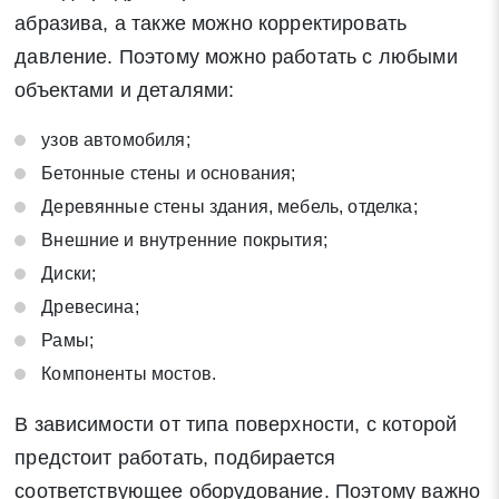
абразива, а также можно корректировать
давление. Поэтому можно работать с любыми
объектами и деталями:
Закрыть
Поиск
узов автомобиля;
Бетонные стены и основания;
* - обязательные поля для заполнения
Деревянные стены здания, мебель, отделка;
Внешние и внутренние покрытия;
Отправить заявку
Диски;
Древесина;
Нажимая на кнопку «Отправить заявку» Вы даете согласие
Рамы;
на обработку своих персональных данных в соответствии со
статьей 9 Федерального закона от 27 июля 2006 г. N 152-ФЗ
Компоненты мостов.
«О персональных данных», а также соглашаетесь на
В зависимости от типа поверхности, с которой
информационную рассылку по средством e-mail или СМС
предстоит работать, подбирается
соответствующее оборудование. Поэтому важно