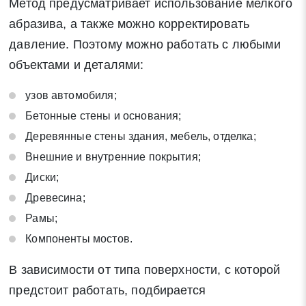
Метод предусматривает использование мелкого
абразива, а также можно корректировать
давление. Поэтому можно работать с любыми
объектами и деталями:
Закрыть
Поиск
узов автомобиля;
* - обязательные поля для заполнения
Бетонные стены и основания;
Деревянные стены здания, мебель, отделка;
Отправить заявку
Внешние и внутренние покрытия;
Диски;
Древесина;
Нажимая на кнопку «Отправить заявку» Вы даете согласие
на обработку своих персональных данных в соответствии со
Рамы;
статьей 9 Федерального закона от 27 июля 2006 г. N 152-ФЗ
Компоненты мостов.
«О персональных данных», а также соглашаетесь на
информационную рассылку по средством e-mail или СМС
В зависимости от типа поверхности, с которой
предстоит работать, подбирается