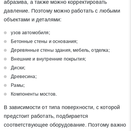
абразива, а также можно корректировать
давление. Поэтому можно работать с любыми
объектами и деталями:
Закрыть
Поиск
узов автомобиля;
Бетонные стены и основания;
* - обязательные поля для заполнения
Деревянные стены здания, мебель, отделка;
Внешние и внутренние покрытия;
Отправить заявку
Диски;
Древесина;
Нажимая на кнопку «Отправить заявку» Вы даете согласие
Рамы;
на обработку своих персональных данных в соответствии со
Компоненты мостов.
статьей 9 Федерального закона от 27 июля 2006 г. N 152-ФЗ
«О персональных данных», а также соглашаетесь на
В зависимости от типа поверхности, с которой
информационную рассылку по средством e-mail или СМС
предстоит работать, подбирается
соответствующее оборудование. Поэтому важно