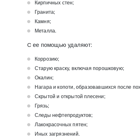
Кирпичных стен;
Гранита;
Камня;
Металла.
С ее помощью удаляют:
Коррозию;
Старую краску, включая порошковую;
Окалин;
Нагара и копоти, образовавшихся после по
* - обязательные поля для заполнения
Скрытой и открытой плесени;
* - обязательные поля для заполнения
Грязь;
Прикрепить файл (до 20 mb)
Следы нефтепродуктов;
Лакокрасочных пятен;
Иных загрязнений.
Нажимая на кнопку «Отправить заявку» Вы да