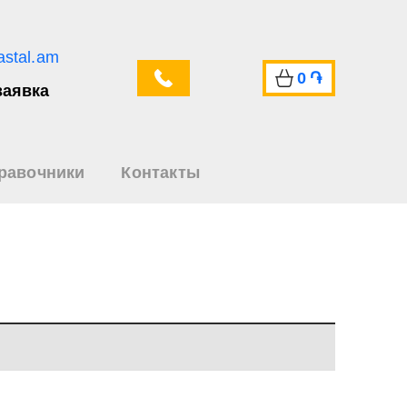
astal.am
0
֏
заявка
равочники
Контакты