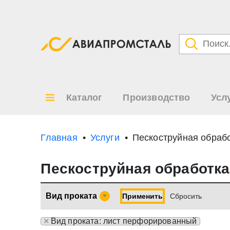
Категори
Товары
Каталог
Производство
Усл
Все ре
по
Главная
Услуги
Пескоструйная обраб
Пескоструйная обработка
Вид проката
Применить
Cбросить
×
Вид проката: лист перфорированный