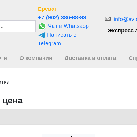
Ереван
+7 (962) 386-88-83
info@avi
Чат в Whatsapp
Экспресс 
Написать в
и
Telegram
уги
О компании
Доставка и оплата
Сп
зультаты
иска
отка
 цена