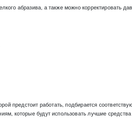
альных данных», а также соглашаетесь на информационную расс
лкого абразива, а также можно корректировать да
а обработку своих персональных данных в соответствии со стать
», а также соглашаетесь на информационную рассылку по средст
;
оторой предстоит работать, подбирается соответств
иям, которые будут использовать лучшие средства 