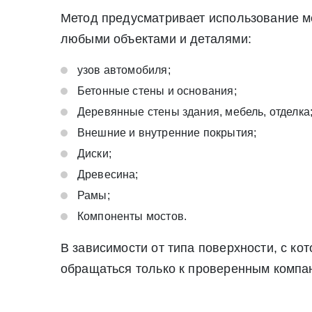
июля 2006 г. N 152-ФЗ «О персон
Метод предусматривает использование ме
Нажимая на кнопку «Отправить заявку» Вы даете согласие н
любыми объектами и деталями:
персональных данных
узов автомобиля;
Бетонные стены и основания;
Деревянные стены здания, мебель, отделка
Внешние и внутренние покрытия;
Диски;
Древесина;
Рамы;
Компоненты мостов.
В зависимости от типа поверхности, с к
обращаться только к проверенным компан