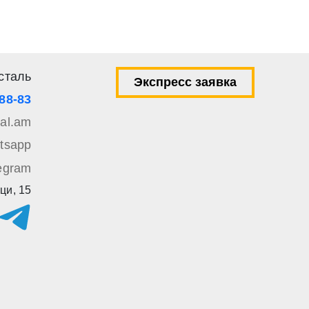
сталь
Экспресс заявка
-88-83
tal.am
tsapp
egram
ци, 15