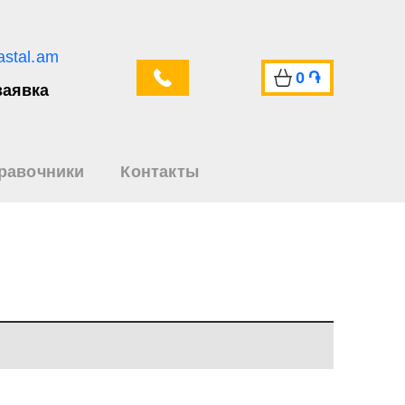
astal.am
0
֏
заявка
равочники
Контакты