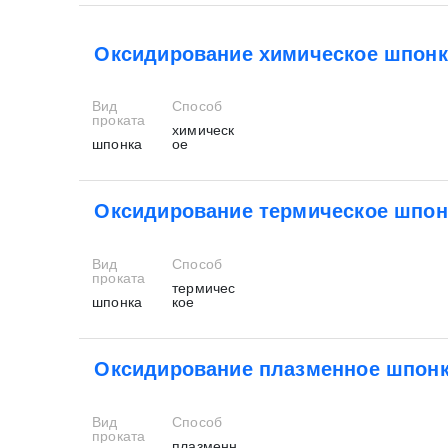
Оксидирование химическое шпонк
Вид
Способ
проката
химическ
шпонка
ое
Оксидирование термическое шпон
Вид
Способ
проката
термичес
шпонка
кое
Оксидирование плазменное шпон
Вид
Способ
проката
плазменн