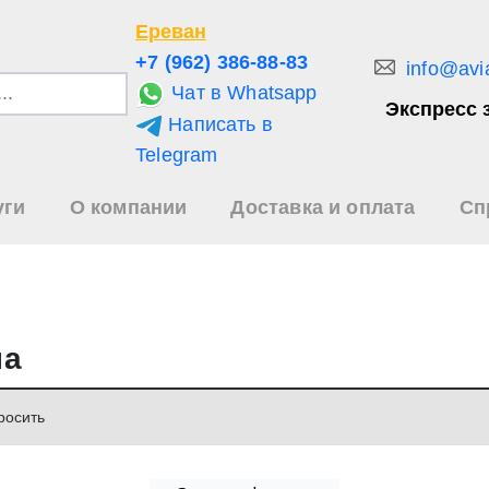
Ереван
+7 (962) 386-88-83
info@avi
Чат в Whatsapp
Экспресс 
Написать в
и
Telegram
уги
О компании
Доставка и оплата
Сп
зультаты
иска
на
росить