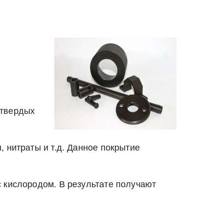
Закрыть
Закрыть
 твердых
 нитраты и т.д. Данное покрытие
 кислородом. В результате получают
твии со статьей 9 Федерального закона от 27
ылку по средством e-mail или СМС
ей 9 Федерального закона от 27 июля 2006 г. N 152-ФЗ «О