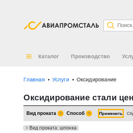
Категори
Товары
Каталог
Производство
Усл
Все ре
по
Главная
Услуги
Оксидирование
Оксидирование стали це
Вид проката
Способ
Применить
Cб
×
Вид проката: шпонка