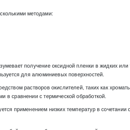
Экспресс заявка
сколькими методами:
Заявка на обратный звонок
зумевает получение оксидной пленки в жидких или
льзуется для алюминиевых поверхностей.
едством растворов окислителей, таких как хроматы,
Отправить заявку
и в сравнении с термической обработкой.
Отправить заявку
ется применением низких температур в сочетании с
ете согласие на обработку своих персональных данных в соответс
альных данных», а также соглашаетесь на информационную расс
а обработку своих персональных данных в соответствии со стать