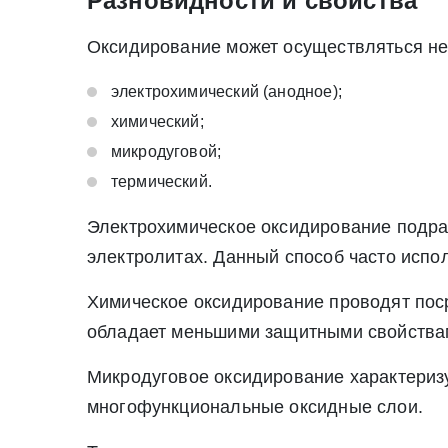
Разновидности и свойства
Оксидирование может осуществляться не
электрохимический (анодное);
химический;
микродуговой;
термический.
Электрохимическое оксидирование подра
электролитах. Данный способ часто испо
* - обязательные поля для заполнения
* - обязательные поля для заполнения
Химическое оксидирование проводят поср
Прикрепить файл (до 20 mb)
обладает меньшими защитными свойствам
Микродуговое оксидирование характеризу
Нажимая на кнопку «Отправить заявку» Вы да
многофункциональные оксидные слои.
июля 2006 г. N 152-ФЗ «О персон
Нажимая на кнопку «Отправить заявку» Вы даете согласие н