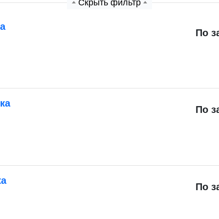
Скрыть фильтр
а
По з
ка
По з
ка
По з