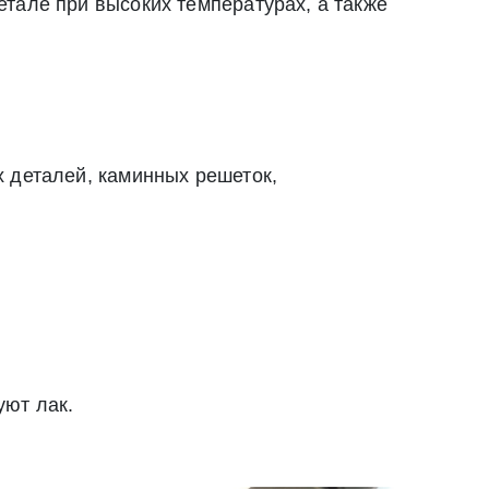
тале при высоких температурах, а также
вом e-mail или СМС
х деталей, каминных решеток,
уют лак.