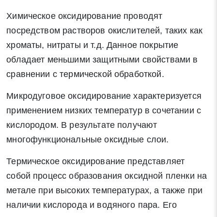
Химическое оксидирование проводят
* - обязательные поля для заполнения
посредством растворов окислителей, таких как
хроматы, нитраты и т.д. Данное покрытие
Отправить заявку
обладает меньшими защитными свойствами в
сравнении с термической обработкой.
Нажимая на кнопку «Отправить заявку» Вы даете согласие
на обработку своих персональных данных в соответствии со
Микродуговое оксидирование характеризуется
статьей 9 Федерального закона от 27 июля 2006 г. N 152-ФЗ
применением низких температур в сочетании с
«О персональных данных», а также соглашаетесь на
кислородом. В результате получают
информационную рассылку по средством e-mail или СМС
многофункциональные оксидные слои.
Термическое оксидирование представляет
собой процесс образования оксидной пленки на
метале при высоких температурах, а также при
наличии кислорода и водяного пара. Его