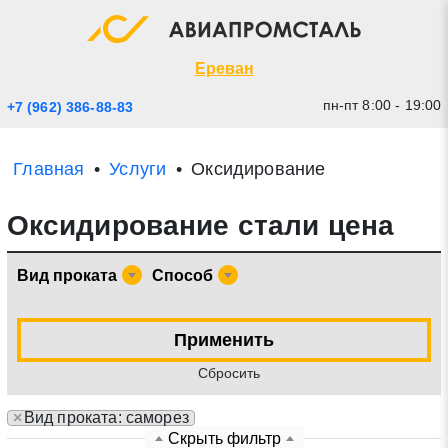
Экспресс заявка
Закрыть
Ереван
пн-пт 8:00 - 19:00
+7 (962) 386-88-83
Главная
Услуги
Оксидирование
Оксидирование стали цена
Вид проката
Способ
* - обязательные поля для заполнения
Применить
Cбросить
Прикрепить файл (до 20 mb)
×
Вид проката: саморез
Отправить заявку
Скрыть фильтр