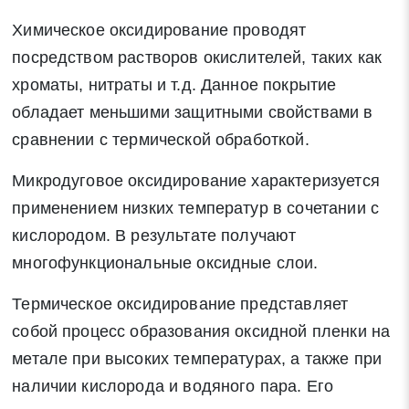
Химическое оксидирование проводят
* - обязательные поля для заполнения
посредством растворов окислителей, таких как
хроматы, нитраты и т.д. Данное покрытие
Отправить заявку
обладает меньшими защитными свойствами в
сравнении с термической обработкой.
Нажимая на кнопку «Отправить заявку» Вы даете согласие
на обработку своих персональных данных в соответствии со
Микродуговое оксидирование характеризуется
статьей 9 Федерального закона от 27 июля 2006 г. N 152-ФЗ
применением низких температур в сочетании с
«О персональных данных», а также соглашаетесь на
кислородом. В результате получают
информационную рассылку по средством e-mail или СМС
многофункциональные оксидные слои.
Термическое оксидирование представляет
собой процесс образования оксидной пленки на
метале при высоких температурах, а также при
наличии кислорода и водяного пара. Его