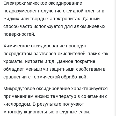
Электрохимическое оксидирование
Закрыть
Поиск
подразумевает получение оксидной пленки в
жидких или твердых электролитах. Данный
способ часто используется для алюминиевых
* - обязательные поля для заполнения
поверхностей.
Отправить заявку
Химическое оксидирование проводят
посредством растворов окислителей, таких как
Нажимая на кнопку «Отправить заявку» Вы даете согласие
хроматы, нитраты и т.д. Данное покрытие
на обработку своих персональных данных в соответствии со
обладает меньшими защитными свойствами в
статьей 9 Федерального закона от 27 июля 2006 г. N 152-ФЗ
сравнении с термической обработкой.
«О персональных данных», а также соглашаетесь на
информационную рассылку по средством e-mail или СМС
Микродуговое оксидирование характеризуется
применением низких температур в сочетании с
кислородом. В результате получают
многофункциональные оксидные слои.