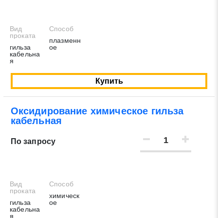
Вид
Способ
проката
плазменн
гильза
ое
кабельна
я
Купить
Оксидирование химическое гильза
кабельная
По запросу
Вид
Способ
проката
химическ
гильза
ое
кабельна
я