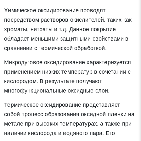
Химическое оксидирование проводят
* - обязательные поля для заполнения
посредством растворов окислителей, таких как
хроматы, нитраты и т.д. Данное покрытие
Отправить заявку
обладает меньшими защитными свойствами в
сравнении с термической обработкой.
Нажимая на кнопку «Отправить заявку» Вы даете согласие
на обработку своих персональных данных в соответствии со
Микродуговое оксидирование характеризуется
статьей 9 Федерального закона от 27 июля 2006 г. N 152-ФЗ
применением низких температур в сочетании с
«О персональных данных», а также соглашаетесь на
кислородом. В результате получают
информационную рассылку по средством e-mail или СМС
многофункциональные оксидные слои.
Термическое оксидирование представляет
собой процесс образования оксидной пленки на
метале при высоких температурах, а также при
наличии кислорода и водяного пара. Его