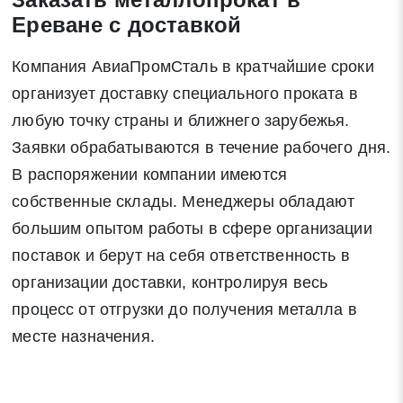
Ереване с доставкой
Компания АвиаПромСталь в кратчайшие сроки
организует доставку специального проката в
Закрыть
Поиск
любую точку страны и ближнего зарубежья.
Заявки обрабатываются в течение рабочего дня.
* - обязательные поля для заполнения
В распоряжении компании имеются
собственные склады. Менеджеры обладают
Отправить заявку
большим опытом работы в сфере организации
поставок и берут на себя ответственность в
организации доставки, контролируя весь
Нажимая на кнопку «Отправить заявку» Вы даете согласие
на обработку своих персональных данных в соответствии со
процесс от отгрузки до получения металла в
статьей 9 Федерального закона от 27 июля 2006 г. N 152-ФЗ
месте назначения.
«О персональных данных», а также соглашаетесь на
информационную рассылку по средством e-mail или СМС