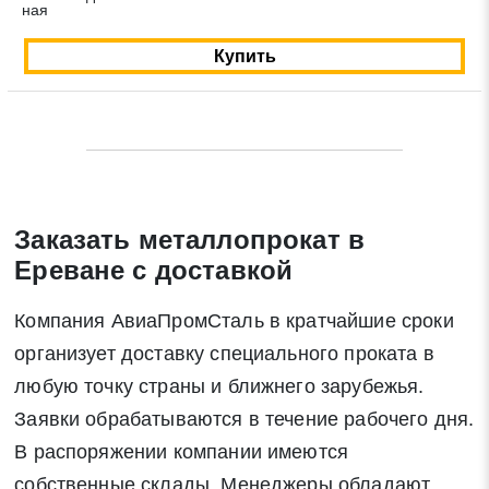
Закрыть
Поиск
ная
Купить
* - обязательные поля для заполнения
Отправить заявку
Нажимая на кнопку «Отправить заявку» Вы даете согласие
Заказать металлопрокат в
на обработку своих персональных данных в соответствии со
Ереване с доставкой
статьей 9 Федерального закона от 27 июля 2006 г. N 152-ФЗ
«О персональных данных», а также соглашаетесь на
Компания АвиаПромСталь в кратчайшие сроки
информационную рассылку по средством e-mail или СМС
организует доставку специального проката в
любую точку страны и ближнего зарубежья.
Заявки обрабатываются в течение рабочего дня.
В распоряжении компании имеются
собственные склады. Менеджеры обладают