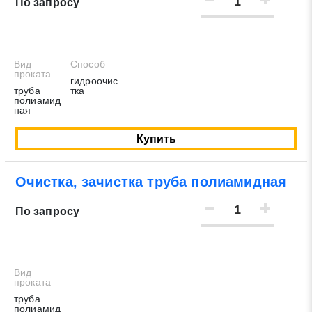
По запросу
Вид
Способ
проката
гидроочис
труба
тка
полиамид
ная
Купить
Очистка, зачистка труба полиамидная
Заявка на обратный звонок
По запросу
Закрыть
Вид
проката
труба
полиамид