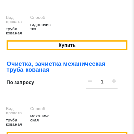
Вид
Способ
проката
гидроочис
труба
тка
кованая
Купить
Очистка, зачистка механическая
труба кованая
По запросу
Заявка на обратный звонок
Закрыть
Вид
Способ
проката
механиче
труба
ская
кованая
Закрыть
Поиск