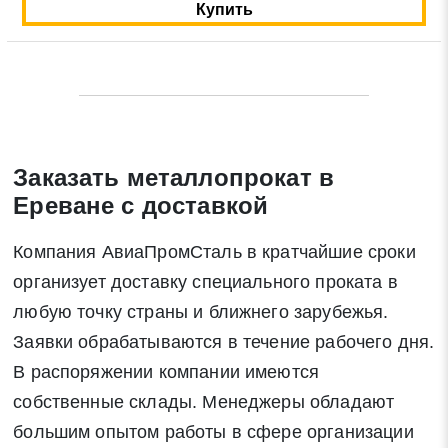
Купить
* - обязательные поля для заполнения
Отправить заявку
Заказать металлопрокат в
Нажимая на кнопку «Отправить заявку» Вы даете согласие
Ереване с доставкой
на обработку своих персональных данных в соответствии со
статьей 9 Федерального закона от 27 июля 2006 г. N 152-ФЗ
Компания АвиаПромСталь в кратчайшие сроки
«О персональных данных», а также соглашаетесь на
информационную рассылку по средством e-mail или СМС
организует доставку специального проката в
любую точку страны и ближнего зарубежья.
Заявки обрабатываются в течение рабочего дня.
В распоряжении компании имеются
собственные склады. Менеджеры обладают
большим опытом работы в сфере организации