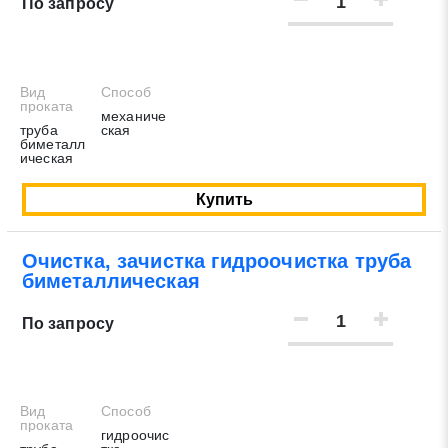
По запросу
Вид
Способ
проката
механиче
труба
ская
биметалл
ическая
Купить
Очистка, зачистка гидроочистка труба
биметаллическая
Заявка на обратный звонок
По запросу
Закрыть
Вид
Способ
проката
гидроочис