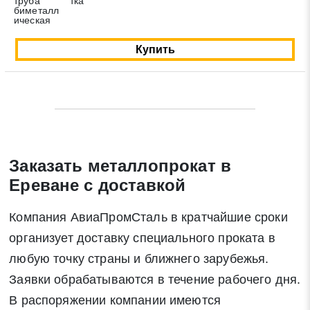
труба
тка
Закрыть
Поиск
биметалл
ическая
Купить
* - обязательные поля для заполнения
Отправить заявку
Нажимая на кнопку «Отправить заявку» Вы даете согласие
Заказать металлопрокат в
на обработку своих персональных данных в соответствии со
статьей 9 Федерального закона от 27 июля 2006 г. N 152-ФЗ
Ереване с доставкой
«О персональных данных», а также соглашаетесь на
информационную рассылку по средством e-mail или СМС
Компания АвиаПромСталь в кратчайшие сроки
организует доставку специального проката в
любую точку страны и ближнего зарубежья.
Заявки обрабатываются в течение рабочего дня.
В распоряжении компании имеются