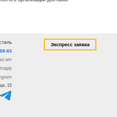
ей 9 Федерального закона от 27 июля 2006 г. N 152-ФЗ «О
вом e-mail или СМС
сталь
Экспресс заявка
-88-83
tal.am
tsapp
egram
ци, 15