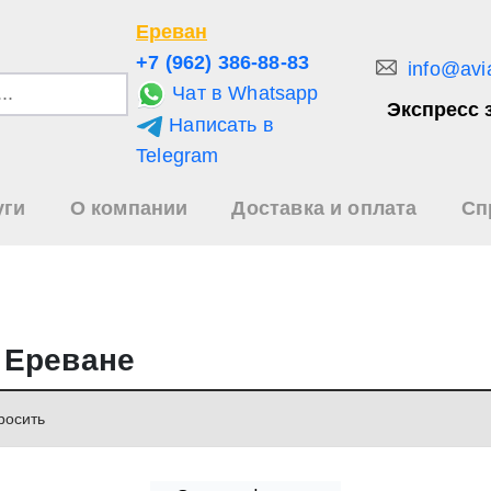
Ереван
+7 (962) 386-88-83
info@avi
Чат в Whatsapp
Экспресс 
Написать в
и
Telegram
уги
О компании
Доставка и оплата
Сп
зультаты
иска
в Ереване
росить