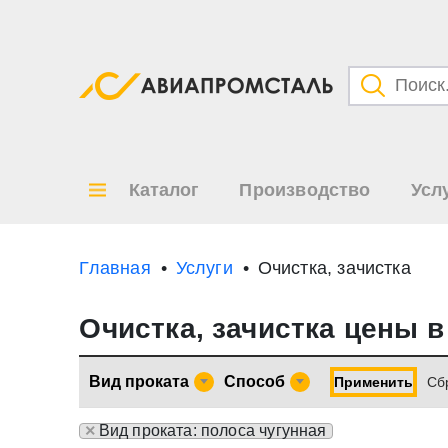
Категори
Товары
Каталог
Производство
Усл
Все ре
по
Главная
Услуги
Очистка, зачистка
Очистка, зачистка цены 
Вид проката
Способ
Применить
Cб
×
Вид проката: полоса чугунная