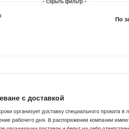
Скрыть фильтр
я
Экспресс заявка
По з
Заявка на обратный звонок
еване с доставкой
Отправить заявку
оки организует доставку специального проката в 
Отправить заявку
ете согласие на обработку своих персональных данных в соответс
чение рабочего дня. В распоряжении компании име
альных данных», а также соглашаетесь на информационную расс
 организации поставок и берут на себя ответствен