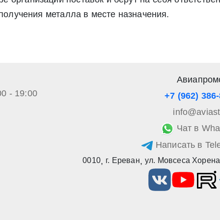
а обработку своих персональных данных в соответствии со стать
 получения металла в месте назначения.
», а также соглашаетесь на информационную рассылку по средст
Авиапром
00 - 19:00
+7 (962) 386
info@avias
Чат в Wha
Написать в Tel
0010
,
г. Ереван
,
ул. Мовсеса Хорена