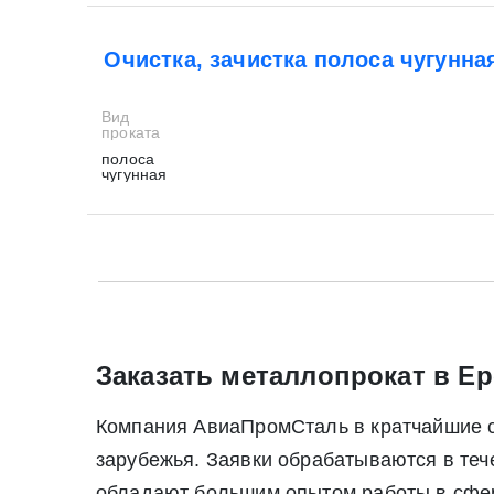
Очистка, зачистка полоса чугунна
Вид
проката
полоса
чугунная
* - обязательные поля для заполнения
* - обязательные поля для заполнения
Прикрепить файл (до 20 mb)
Заказать металлопрокат в Ер
Компания АвиаПромСталь в кратчайшие ср
Нажимая на кнопку «Отправить заявку» Вы да
зарубежья. Заявки обрабатываются в те
июля 2006 г. N 152-ФЗ «О персон
обладают большим опытом работы в сфере