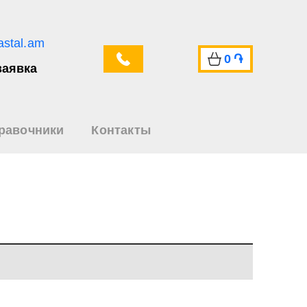
astal.am
0
֏
заявка
равочники
Контакты