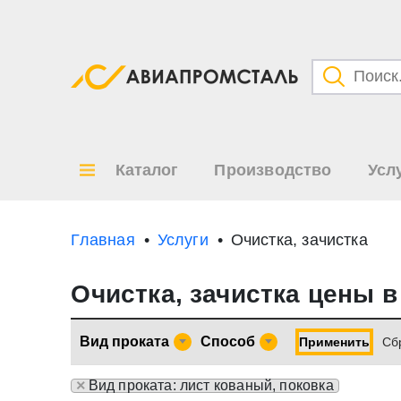
Категори
Товары
Каталог
Производство
Усл
Все ре
по
Главная
Услуги
Очистка, зачистка
Очистка, зачистка цены 
Вид проката
Способ
Применить
Cб
×
Вид проката: лист кованый, поковка