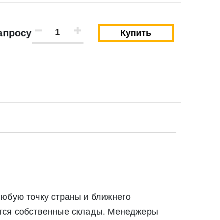
апросу
Купить
Закрыть
Закрыть
любую точку страны и ближнего
твии со статьей 9 Федерального закона от 27
ются собственные склады. Менеджеры
ылку по средством e-mail или СМС