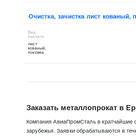
Очистка, зачистка лист кованый, 
Вид
проката
лист
кованый,
поковка
* - обязательные поля для заполнения
* - обязательные поля для заполнения
Прикрепить файл (до 20 mb)
Заказать металлопрокат в Ер
Компания АвиаПромСталь в кратчайшие ср
Нажимая на кнопку «Отправить заявку» Вы да
зарубежья. Заявки обрабатываются в те
июля 2006 г. N 152-ФЗ «О персон