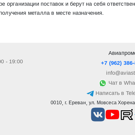
 организации поставок и берут на себя ответствен
а обработку своих персональных данных в соответствии со стать
», а также соглашаетесь на информационную рассылку по средст
 получения металла в месте назначения.
Авиапром
00 - 19:00
+7 (962) 386
info@avias
Чат в Wha
Написать в Tel
0010
,
г. Ереван
,
ул. Мовсеса Хорена