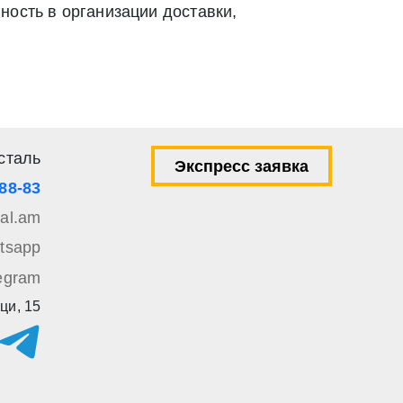
ность в организации доставки,
ей 9 Федерального закона от 27 июля 2006 г. N 152-ФЗ «О
вом e-mail или СМС
сталь
Экспресс заявка
-88-83
tal.am
tsapp
egram
ци, 15