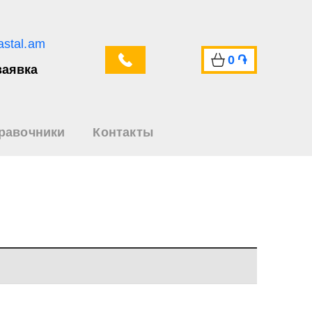
astal.am
0
֏
заявка
равочники
Контакты