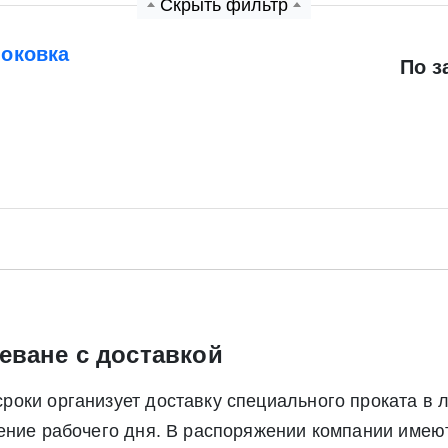
Скрыть фильтр
поковка
По з
Экспресс заявка
Заявка на обратный звонок
еване с доставкой
Отправить заявку
Отправить заявку
оки организует доставку специального проката в 
ете согласие на обработку своих персональных данных в соответс
чение рабочего дня. В распоряжении компании име
альных данных», а также соглашаетесь на информационную расс