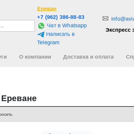
Ереван
+7 (962) 386-88-83
info@avi
Чат в Whatsapp
Экспресс 
Написать в
и
Telegram
уги
О компании
Доставка и оплата
Сп
зультаты
иска
в Ереване
росить