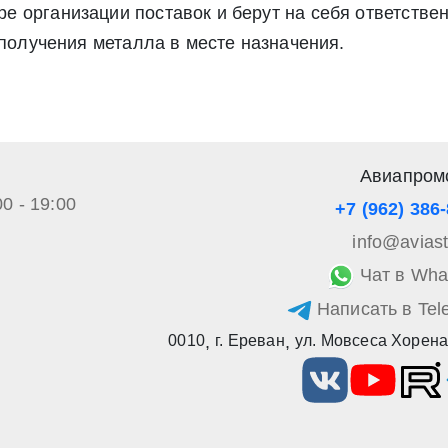
 организации поставок и берут на себя ответствен
а обработку своих персональных данных в соответствии со стать
», а также соглашаетесь на информационную рассылку по средст
 получения металла в месте назначения.
Авиапром
00 - 19:00
+7 (962) 386
info@avias
Чат в Wha
Написать в Tel
0010
,
г. Ереван
,
ул. Мовсеса Хорена