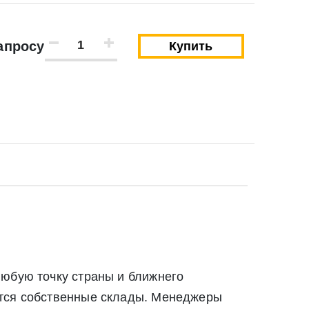
апросу
Купить
Закрыть
Закрыть
любую точку страны и ближнего
твии со статьей 9 Федерального закона от 27
ются собственные склады. Менеджеры
ылку по средством e-mail или СМС