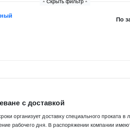
Скрыть фильтр
аный
По з
Экспресс заявка
Заявка на обратный звонок
еване с доставкой
Отправить заявку
Отправить заявку
оки организует доставку специального проката в 
ете согласие на обработку своих персональных данных в соответс
чение рабочего дня. В распоряжении компании име
альных данных», а также соглашаетесь на информационную расс