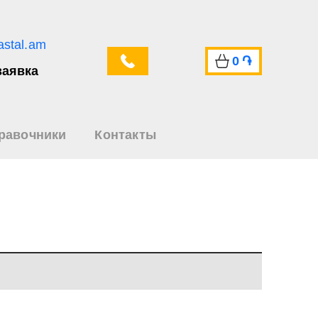
astal.am
0
֏
заявка
равочники
Контакты