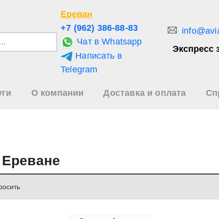
Ереван
+7 (962) 386-88-83
info@avi
Чат в Whatsapp
Экспресс 
Написать в
и
Telegram
уги
О компании
Доставка и оплата
Сп
зультаты
иска
в Ереване
росить