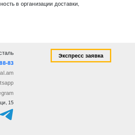
ность в организации доставки,
ей 9 Федерального закона от 27 июля 2006 г. N 152-ФЗ «О
вом e-mail или СМС
сталь
Экспресс заявка
-88-83
tal.am
tsapp
egram
ци, 15