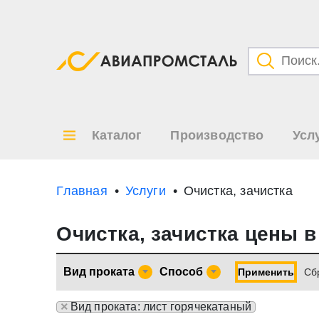
Категори
Товары
Каталог
Производство
Усл
Все ре
по
Главная
Услуги
Очистка, зачистка
Очистка, зачистка цены 
Вид проката
Способ
Применить
Cб
×
Вид проката: лист горячекатаный