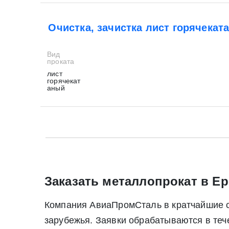
Очистка, зачистка лист горячекат
Вид
проката
лист
горячекат
аный
* - обязательные поля для заполнения
* - обязательные поля для заполнения
Прикрепить файл (до 20 mb)
Заказать металлопрокат в Ер
Компания АвиаПромСталь в кратчайшие ср
Нажимая на кнопку «Отправить заявку» Вы да
зарубежья. Заявки обрабатываются в те
июля 2006 г. N 152-ФЗ «О персон