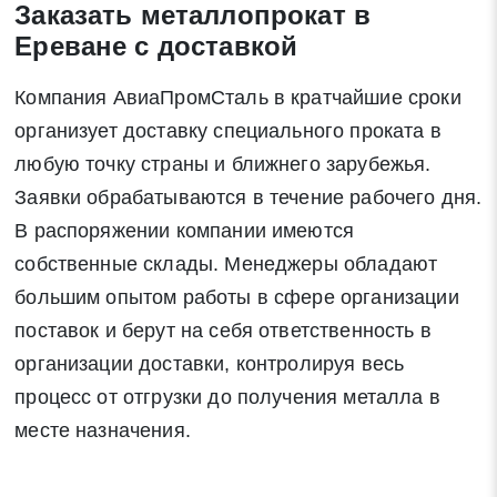
Заказать металлопрокат в
Ереване с доставкой
Компания АвиаПромСталь в кратчайшие сроки
организует доставку специального проката в
Закрыть
Поиск
любую точку страны и ближнего зарубежья.
Заявки обрабатываются в течение рабочего дня.
* - обязательные поля для заполнения
В распоряжении компании имеются
собственные склады. Менеджеры обладают
Отправить заявку
большим опытом работы в сфере организации
поставок и берут на себя ответственность в
Нажимая на кнопку «Отправить заявку» Вы даете согласие
организации доставки, контролируя весь
на обработку своих персональных данных в соответствии со
процесс от отгрузки до получения металла в
статьей 9 Федерального закона от 27 июля 2006 г. N 152-ФЗ
месте назначения.
«О персональных данных», а также соглашаетесь на
информационную рассылку по средством e-mail или СМС