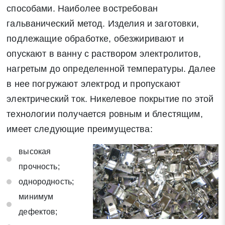
способами. Наиболее востребован
гальванический метод. Изделия и заготовки,
Нажимая на кнопку «Отправить заявку» Вы даете согласие
на обработку своих персональных данных в соответствии со
подлежащие обработке, обезжиривают и
статьей 9 Федерального закона от 27 июля 2006 г. N 152-ФЗ
опускают в ванну с раствором электролитов,
«О персональных данных», а также соглашаетесь на
нагретым до определенной температуры. Далее
информационную рассылку по средством e-mail или СМС
в нее погружают электрод и пропускают
электрический ток. Никелевое покрытие по этой
технологии получается ровным и блестящим,
имеет следующие преимущества:
высокая
прочность;
однородность;
минимум
дефектов;