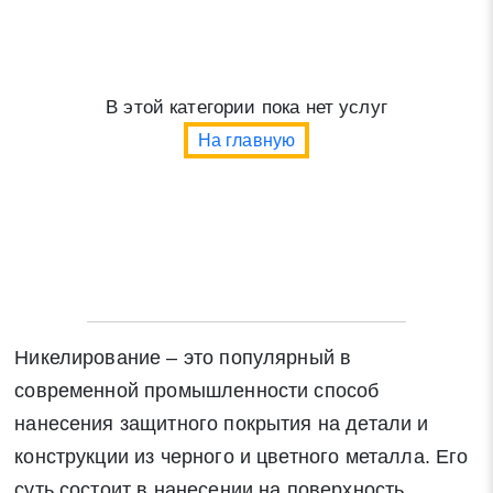
Нажимая на кнопку «Отправить заявку» Вы даете
согласие на обработку своих персональных данных в
соответствии со статьей 9 Федерального закона от 27
В этой категории пока нет услуг
июля 2006 г. N 152-ФЗ «О персональных данных», а
На главную
также соглашаетесь на информационную рассылку по
средством e-mail или СМС
Никелирование – это популярный в
современной промышленности способ
нанесения защитного покрытия на детали и
конструкции из черного и цветного металла. Его
суть состоит в нанесении на поверхность