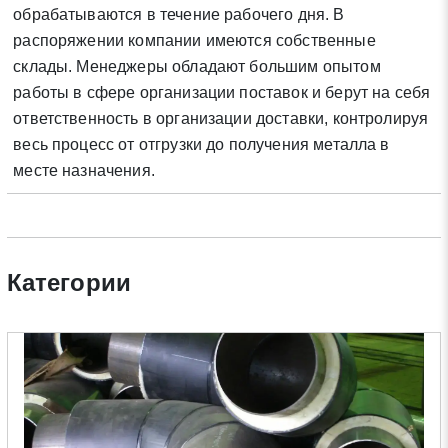
обрабатываются в течение рабочего дня. В
Нажимая на кнопку «Отправить заявку» Вы даете согласие
распоряжении компании имеются собственные
на обработку своих персональных данных в соответствии со
склады. Менеджеры обладают большим опытом
статьей 9 Федерального закона от 27 июля 2006 г. N 152-ФЗ
работы в сфере организации поставок и берут на себя
«О персональных данных», а также соглашаетесь на
информационную рассылку по средством e-mail или СМС
ответственность в организации доставки, контролируя
весь процесс от отгрузки до получения металла в
месте назначения.
Категории