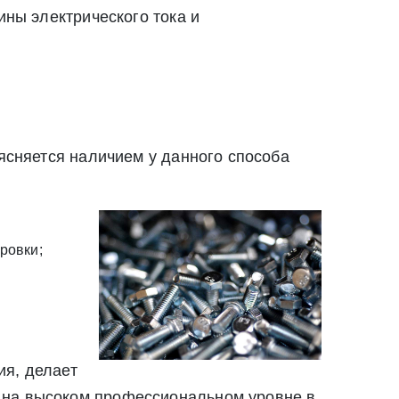
твии со статьей 9 Федерального закона от 27
ины электрического тока и
ылку по средством e-mail или СМС
ей 9 Федерального закона от 27 июля 2006 г. N 152-ФЗ «О
вом e-mail или СМС
ъясняется наличием у данного способа
ровки;
ия, делает
 на высоком профессиональном уровне в