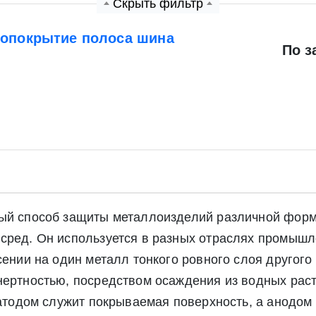
Скрыть фильтр
нопокрытие полоса шина
По з
ный способ защиты металлоизделий различной форм
 сред. Он используется в разных отраслях промыш
есении на один металл тонкого ровного слоя друго
нертностью, посредством осаждения из водных рас
 катодом служит покрываемая поверхность, а анодо