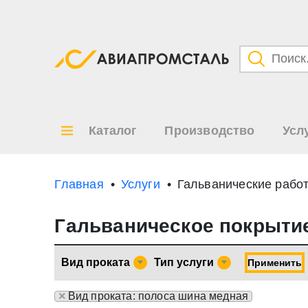
Категори
Товары
Каталог
Производство
Усл
Все ре
по
Главная
Услуги
Гальванические рабо
Гальваническое покрыти
Вид проката
Тип услуги
Применить
×
Вид проката: полоса шина медная