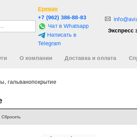
Ереван
+7 (962) 386-88-83
info@avi
Чат в Whatsapp
Экспресс 
Написать в
и
Telegram
уги
О компании
Доставка и оплата
Сп
зультаты
иска
ты, гальванопокрытие
е
Cбросить