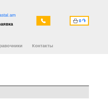
astal.am
0
֏
заявка
равочники
Контакты