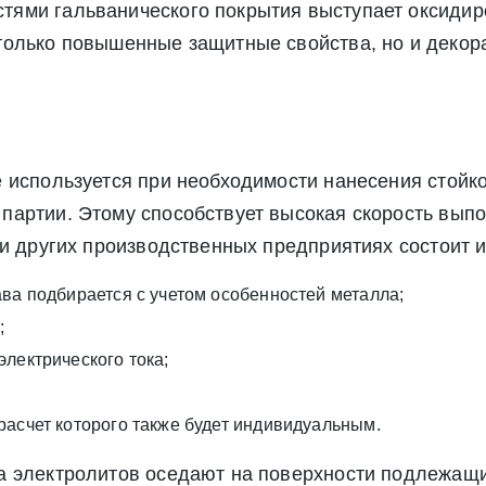
ями гальванического покрытия выступает оксидир
только повышенные защитные свойства, но и декор
Экспресс заявка
Заявка на обратный звонок
 используется при необходимости нанесения стойк
партии. Этому способствует высокая скорость выпо
 и других производственных предприятиях состоит 
ава подбирается с учетом особенностей металла;
;
лектрического тока;
расчет которого также будет индивидуальным.
Отправить заявку
Отправить заявку
а электролитов оседают на поверхности подлежащи