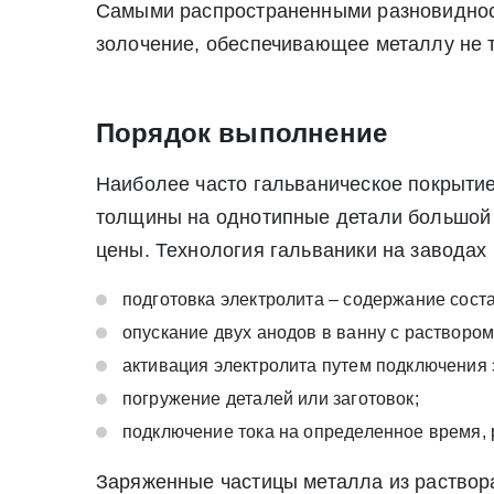
Самыми распространенными разновидност
золочение, обеспечивающее металлу не 
Порядок выполнение
Наиболее часто гальваническое покрытие
толщины на однотипные детали большой 
цены. Технология гальваники на заводах
подготовка электролита – содержание сост
опускание двух анодов в ванну с раствором
* - обязательные поля для заполнения
активация электролита путем подключения э
* - обязательные поля для заполнения
погружение деталей или заготовок;
Прикрепить файл (до 20 mb)
подключение тока на определенное время, 
Заряженные частицы металла из раствор