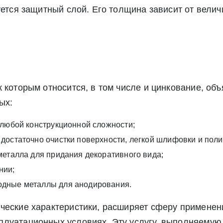
ете согласие на обработку своих персональных данных в соответс
уется защитный слой. Его толщина зависит от велич
альных данных», а также соглашаетесь на информационную расс
а обработку своих персональных данных в соответствии со стать
», а также соглашаетесь на информационную рассылку по средст
 которым относится, в том числе и цинкование, об
ых:
 любой конструкционной сложности;
достаточно очистки поверхности, легкой шлифовки и поли
металла для придания декоративного вида;
нии;
одные металлы для анодирования.
ческие характеристики, расширяет сферу применен
плуатационных условиях. Эту услугу, выполняемую