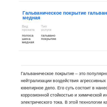
Гальваническое покрытие гальва
медная
Вид
Тип
проката
услуги
полоса
гальвано
шина
покрытие
медная
Гальваническое покрытие – это популяр
нейтрализации воздействия агрессивных
ювелирное дело. Его суть состоит в нан
коррозионной стойкостью и химической и
электрического тока. В этой технологии