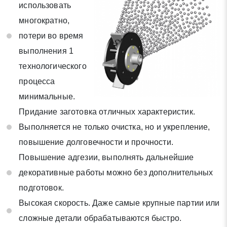
использовать
многократно,
* - обязательные поля для заполнения
потери во время
выполнения 1
Отправить заявку
технологического
процесса
Нажимая на кнопку «Отправить заявку» Вы даете согласие
минимальные.
на обработку своих персональных данных в соответствии со
статьей 9 Федерального закона от 27 июля 2006 г. N 152-ФЗ
Придание заготовка отличных характеристик.
«О персональных данных», а также соглашаетесь на
Выполняется не только очистка, но и укрепление,
информационную рассылку по средством e-mail или СМС
повышение долговечности и прочности.
Повышение адгезии, выполнять дальнейшие
декоративные работы можно без дополнительных
подготовок.
Высокая скорость. Даже самые крупные партии или
сложные детали обрабатываются быстро.