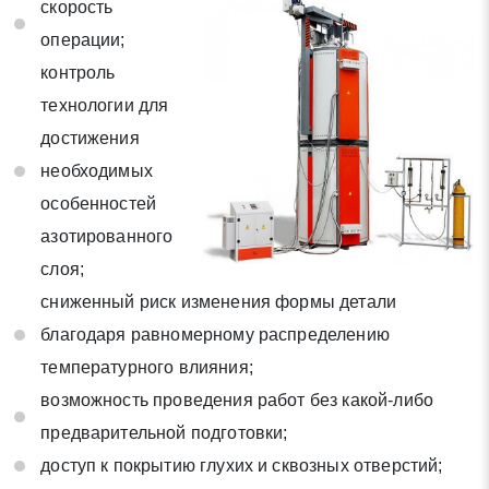
скорость
* - обязательные поля для заполнения
операции;
контроль
Отправить заявку
технологии для
достижения
Нажимая на кнопку «Отправить заявку» Вы даете согласие
необходимых
на обработку своих персональных данных в соответствии со
статьей 9 Федерального закона от 27 июля 2006 г. N 152-ФЗ
особенностей
«О персональных данных», а также соглашаетесь на
азотированного
информационную рассылку по средством e-mail или СМС
слоя;
сниженный риск изменения формы детали
благодаря равномерному распределению
температурного влияния;
возможность проведения работ без какой-либо
предварительной подготовки;
доступ к покрытию глухих и сквозных отверстий;