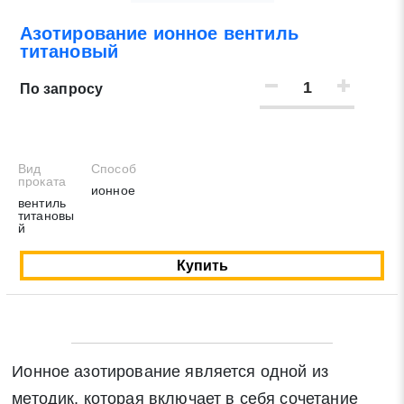
Азотирование ионное вентиль
Нажимая на кнопку «Отправить заявку» Вы даете
титановый
согласие на обработку своих персональных данных в
соответствии со статьей 9 Федерального закона от 27
По запросу
июля 2006 г. N 152-ФЗ «О персональных данных», а
также соглашаетесь на информационную рассылку по
средством e-mail или СМС
Вид
Способ
проката
ионное
вентиль
титановы
й
Купить
Ионное азотирование является одной из
методик, которая включает в себя сочетание