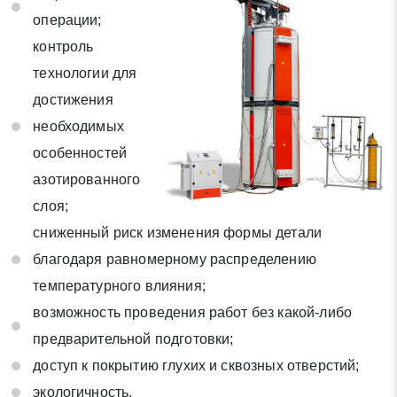
* - обязательные поля для заполнения
операции;
контроль
Отправить заявку
технологии для
достижения
Нажимая на кнопку «Отправить заявку» Вы даете согласие
необходимых
на обработку своих персональных данных в соответствии со
особенностей
статьей 9 Федерального закона от 27 июля 2006 г. N 152-ФЗ
«О персональных данных», а также соглашаетесь на
азотированного
информационную рассылку по средством e-mail или СМС
слоя;
сниженный риск изменения формы детали
благодаря равномерному распределению
температурного влияния;
возможность проведения работ без какой-либо
предварительной подготовки;
доступ к покрытию глухих и сквозных отверстий;
экологичность.