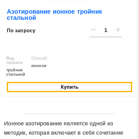
Азотирование ионное тройник
Нажимая на кнопку «Отправить заявку» Вы даете
стальной
согласие на обработку своих персональных данных в
соответствии со статьей 9 Федерального закона от 27
По запросу
июля 2006 г. N 152-ФЗ «О персональных данных», а
также соглашаетесь на информационную рассылку по
средством e-mail или СМС
Вид
Способ
проката
ионное
тройник
стальной
Купить
Ионное азотирование является одной из
методик, которая включает в себя сочетание