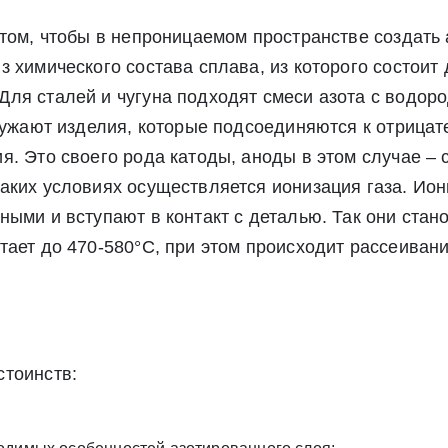
 том, чтобы в непроницаемом пространстве создать
 химического состава сплава, из которого состоит 
ля сталей и чугуна подходят смеси азота с водоро
Экспресс заявка
Заявка на обратный звонок
гружают изделия, которые подсоединяются к отрица
. Это своего рода катоды, аноды в этом случае – с
аких условиях осуществляется ионизация газа. Ион
ыми и вступают в контакт с деталью. Так они стано
тает до 470-580°С, при этом происходит рассеивани
стоинств:
Отправить заявку
Отправить заявку