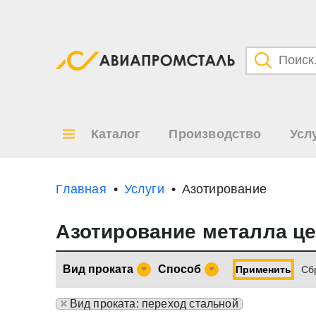
Категори
Товары
Каталог
Производство
Усл
Все ре
по
Главная
Услуги
Азотирование
Азотирование металла ц
Вид проката
Способ
Применить
Cб
×
Вид проката: переход стальной