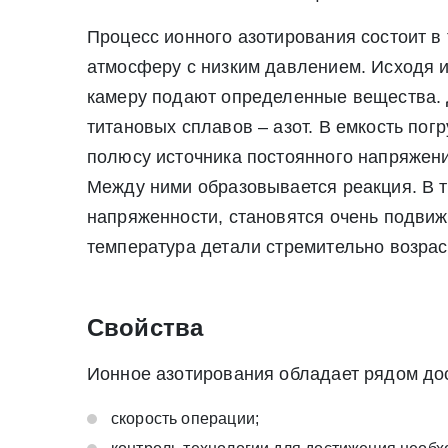
Процесс ионного азотирования состоит в
атмосферу с низким давлением. Исходя из
камеру подают определенные вещества. Д
титановых сплавов – азот. В емкость по
полюсу источника постоянного напряжения
Между ними образовывается реакция. В т
напряженности, становятся очень подвижн
температура детали стремительно возрас
Свойства
* - обязательные поля для заполнения
* - обязательные поля для заполнения
Ионное азотирования обладает рядом до
Прикрепить файл (до 20 mb)
скорость операции;