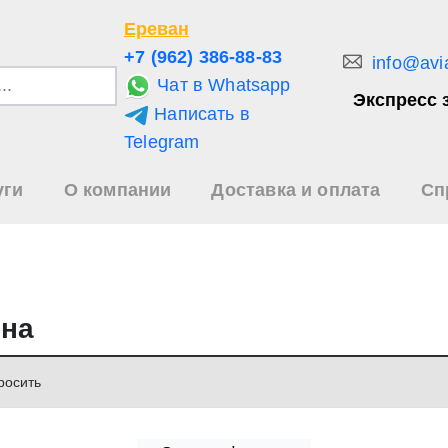
Ереван
+7 (962) 386-88-83
info@avi
Чат в Whatsapp
Экспресс 
Написать в
и
Telegram
уги
О компании
Доставка и оплата
Сп
зультаты
иска
ена
росить