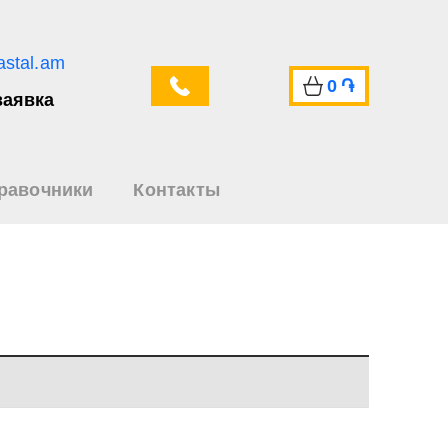
astal.am
0
֏
заявка
равочники
Контакты