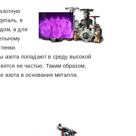
 азотную
деталь, в
дом, а для
Закрыть
тельному
Закрыть
тенки.
ы азота попадают в среду высокой
вятся ее частью. Таким образом,
е азота в основание металла.