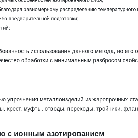
одимых особенностей азотированного слоя;
ете согласие на обработку своих персональных данных в соответс
благодаря равномерному распределению температурного 
альных данных», а также соглашаетесь на информационную расс
а обработку своих персональных данных в соответствии со стать
ибо предварительной подготовки;
», а также соглашаетесь на информационную рассылку по средст
тий;
бованность использования данного метода, но его 
ачество обработки с минимальным разбросом свойс
ью упрочнения металлоизделий из жаропрочных ста
ы, крест, муфты, отводы, переходы, тройники, флан
ию с ионным азотированием