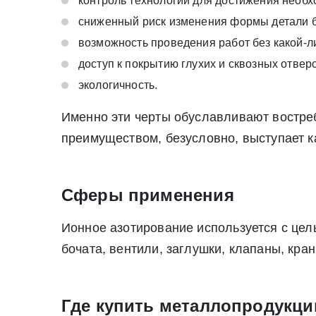
контроль технологии для достижения необх
Нажимая на кнопку «Отправить заявку» Вы да
сниженный риск изменения формы детали 
июля 2006 г. N 152-ФЗ «О персон
Нажимая на кнопку «Отправить заявку» Вы даете согласие н
возможность проведения работ без какой-л
персональных данных
доступ к покрытию глухих и сквозных отверс
экологичность.
Именно эти черты обуславливают востре
преимуществом, безусловно, выступает к
Сферы применения
Ионное азотирование используется с цел
бочата, вентили, заглушки, клапаны, кран
Где купить металлопродукц