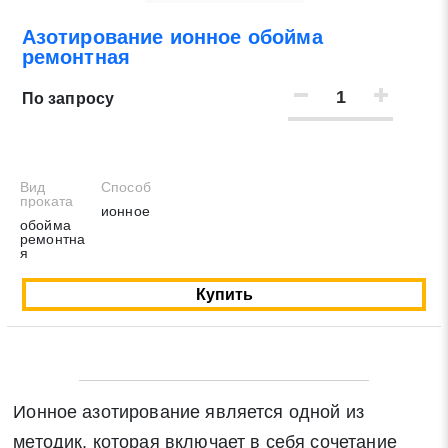
Азотирование ионное обойма
Нажимая на кнопку «Отправить заявку» Вы даете
ремонтная
согласие на обработку своих персональных данных в
соответствии со статьей 9 Федерального закона от 27
По запросу
июля 2006 г. N 152-ФЗ «О персональных данных», а
также соглашаетесь на информационную рассылку по
средством e-mail или СМС
Вид
Способ
проката
ионное
обойма
ремонтна
я
Купить
Ионное азотирование является одной из
методик, которая включает в себя сочетание