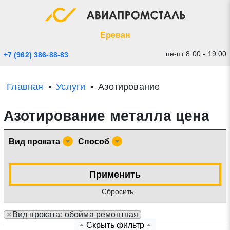
Экспресс заявка
Закрыть
Ереван
пн-пт 8:00 - 19:00
+7 (962) 386-88-83
Главная
Услуги
Азотирование
Азотирование металла цена
Вид проката
Способ
* - обязательные поля для заполнения
Применить
Cбросить
Прикрепить файл (до 20 mb)
×
Вид проката: обойма ремонтная
Отправить заявку
Скрыть фильтр