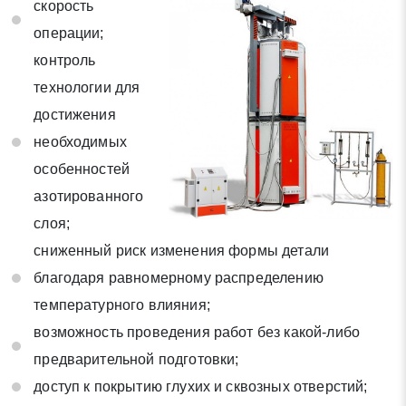
скорость
* - обязательные поля для заполнения
операции;
контроль
Отправить заявку
технологии для
достижения
Нажимая на кнопку «Отправить заявку» Вы даете согласие
необходимых
на обработку своих персональных данных в соответствии со
статьей 9 Федерального закона от 27 июля 2006 г. N 152-ФЗ
особенностей
«О персональных данных», а также соглашаетесь на
азотированного
информационную рассылку по средством e-mail или СМС
слоя;
сниженный риск изменения формы детали
благодаря равномерному распределению
температурного влияния;
возможность проведения работ без какой-либо
предварительной подготовки;
доступ к покрытию глухих и сквозных отверстий;