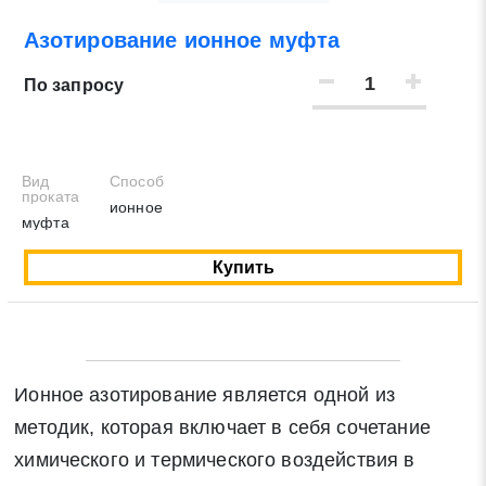
Азотирование ионное муфта
Нажимая на кнопку «Отправить заявку» Вы даете
согласие на обработку своих персональных данных в
По запросу
соответствии со статьей 9 Федерального закона от 27
июля 2006 г. N 152-ФЗ «О персональных данных», а
также соглашаетесь на информационную рассылку по
средством e-mail или СМС
Вид
Способ
проката
ионное
муфта
Купить
Ионное азотирование является одной из
методик, которая включает в себя сочетание
химического и термического воздействия в