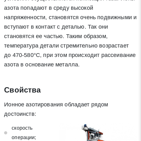
азота попадают в среду высокой
напряженности, становятся очень подвижными и
вступают в контакт с деталью. Так они
становятся ее частью. Таким образом,
температура детали стремительно возрастает
до 470-580°С, при этом происходит рассеивание
азота в основание металла.
Заявка на обратный звонок
Закрыть
Свойства
Ионное азотирования обладает рядом
Закрыть
достоинств:
Поиск
скорость
* - обязательные поля для заполнения
операции;