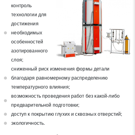
контроль
Отправить заявку
технологии для
достижения
необходимых
Нажимая на кнопку «Отправить заявку» Вы даете согласие
на обработку своих персональных данных в соответствии со
особенностей
статьей 9 Федерального закона от 27 июля 2006 г. N 152-ФЗ
азотированного
«О персональных данных», а также соглашаетесь на
слоя;
информационную рассылку по средством e-mail или СМС
сниженный риск изменения формы детали
благодаря равномерному распределению
температурного влияния;
возможность проведения работ без какой-либо
предварительной подготовки;
доступ к покрытию глухих и сквозных отверстий;
экологичность.