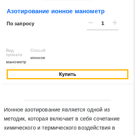
Азотирование ионное манометр
Нажимая на кнопку «Отправить заявку» Вы даете
согласие на обработку своих персональных данных в
По запросу
соответствии со статьей 9 Федерального закона от 27
июля 2006 г. N 152-ФЗ «О персональных данных», а
также соглашаетесь на информационную рассылку по
средством e-mail или СМС
Вид
Способ
проката
ионное
манометр
Купить
Ионное азотирование является одной из
методик, которая включает в себя сочетание
химического и термического воздействия в