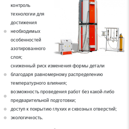
контроль
Отправить заявку
технологии для
достижения
необходимых
Нажимая на кнопку «Отправить заявку» Вы даете согласие
на обработку своих персональных данных в соответствии со
особенностей
статьей 9 Федерального закона от 27 июля 2006 г. N 152-ФЗ
азотированного
«О персональных данных», а также соглашаетесь на
слоя;
информационную рассылку по средством e-mail или СМС
сниженный риск изменения формы детали
благодаря равномерному распределению
температурного влияния;
возможность проведения работ без какой-либо
предварительной подготовки;
доступ к покрытию глухих и сквозных отверстий;
экологичность.