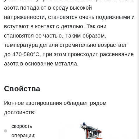
азота попадают в среду высокой
напряженности, становятся очень подвижными и
вступают в контакт с деталью. Так они
становятся ее частью. Таким образом,
температура детали стремительно возрастает
до 470-580°С, при этом происходит рассеивание
азота в основание металла.
Заявка на обратный звонок
Закрыть
Свойства
Ионное азотирования обладает рядом
Закрыть
достоинств:
Поиск
скорость
* - обязательные поля для заполнения
операции;