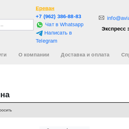
Ереван
+7 (962) 386-88-83
info@avi
Чат в Whatsapp
Экспресс 
Написать в
и
Telegram
уги
О компании
Доставка и оплата
Сп
зультаты
иска
ена
росить