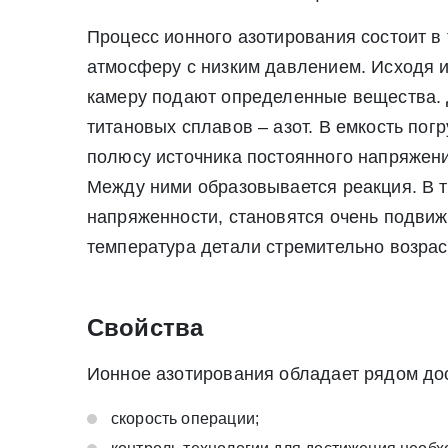
Процесс ионного азотирования состоит в
атмосферу с низким давлением. Исходя из
камеру подают определенные вещества. Д
титановых сплавов – азот. В емкость по
полюсу источника постоянного напряжения
Между ними образовывается реакция. В т
напряженности, становятся очень подвижн
температура детали стремительно возрас
Свойства
* - обязательные поля для заполнения
* - обязательные поля для заполнения
Ионное азотирования обладает рядом до
Прикрепить файл (до 20 mb)
скорость операции;