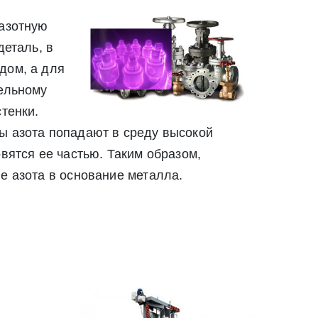
 азотную
деталь, в
дом, а для
Закрыть
тельному
Закрыть
тенки.
ы азота попадают в среду высокой
вятся ее частью. Таким образом,
е азота в основание металла.