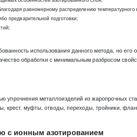
одимых особенностей азотированного слоя;
ете согласие на обработку своих персональных данных в соответс
благодаря равномерному распределению температурного 
альных данных», а также соглашаетесь на информационную расс
а обработку своих персональных данных в соответствии со стать
ибо предварительной подготовки;
», а также соглашаетесь на информационную рассылку по средст
тий;
бованность использования данного метода, но его 
ачество обработки с минимальным разбросом свойс
ью упрочнения металлоизделий из жаропрочных ста
ы, крест, муфты, отводы, переходы, тройники, флан
ию с ионным азотированием