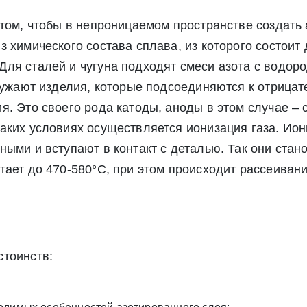
 том, чтобы в непроницаемом пространстве создать
 химического состава сплава, из которого состоит 
ля сталей и чугуна подходят смеси азота с водоро
Экспресс заявка
Заявка на обратный звонок
гружают изделия, которые подсоединяются к отрица
. Это своего рода катоды, аноды в этом случае – с
аких условиях осуществляется ионизация газа. Ион
ыми и вступают в контакт с деталью. Так они стано
тает до 470-580°С, при этом происходит рассеивани
стоинств:
Отправить заявку
Отправить заявку