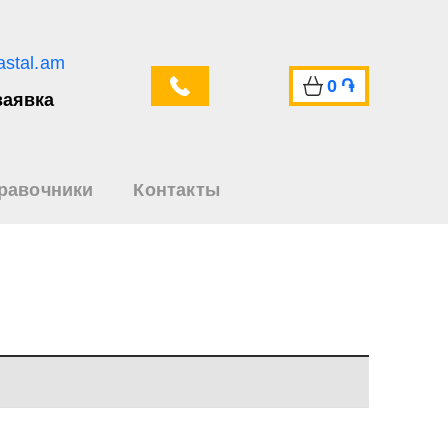
astal.am
0
֏
заявка
равочники
Контакты