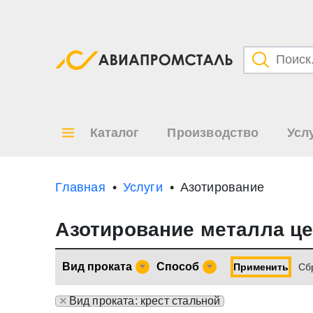
Категори
Товары
Каталог
Производство
Усл
Все ре
по
Главная
Услуги
Азотирование
Азотирование металла ц
Вид проката
Способ
Применить
Cб
×
Вид проката: крест стальной