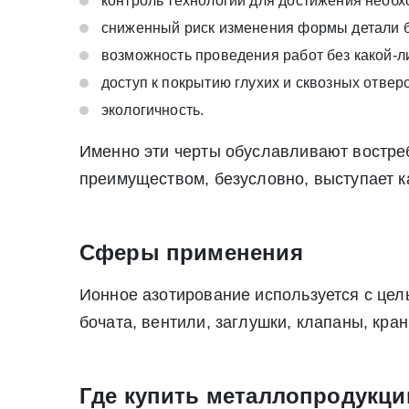
контроль технологии для достижения необх
Нажимая на кнопку «Отправить заявку» Вы да
сниженный риск изменения формы детали 
июля 2006 г. N 152-ФЗ «О персон
Нажимая на кнопку «Отправить заявку» Вы даете согласие н
возможность проведения работ без какой-л
персональных данных
доступ к покрытию глухих и сквозных отверс
экологичность.
Именно эти черты обуславливают востре
преимуществом, безусловно, выступает к
Сферы применения
Ионное азотирование используется с цел
бочата, вентили, заглушки, клапаны, кран
Где купить металлопродукц