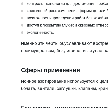
контроль технологии для достижения необх
Нажимая на кнопку «Отправить заявку» Вы да
июля 2006 г. N 152-ФЗ «О персон
сниженный риск изменения формы детали 
Нажимая на кнопку «Отправить заявку» Вы даете согласие н
возможность проведения работ без какой-л
персональных данных
доступ к покрытию глухих и сквозных отверс
экологичность.
Именно эти черты обуславливают востре
преимуществом, безусловно, выступает к
Сферы применения
Ионное азотирование используется с цел
бочата, вентили, заглушки, клапаны, кран
Где купить металлопродукц