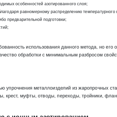
одимых особенностей азотированного слоя;
ете согласие на обработку своих персональных данных в соответс
альных данных», а также соглашаетесь на информационную расс
благодаря равномерному распределению температурного 
а обработку своих персональных данных в соответствии со стать
ибо предварительной подготовки;
», а также соглашаетесь на информационную рассылку по средст
тий;
бованность использования данного метода, но его 
ачество обработки с минимальным разбросом свойс
ью упрочнения металлоизделий из жаропрочных ста
ы, крест, муфты, отводы, переходы, тройники, флан
ию с ионным азотированием