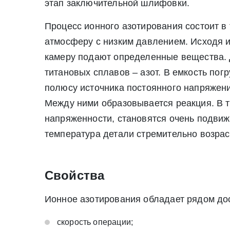
этап заключительной шлифовки.
Процесс ионного азотирования состоит в
атмосферу с низким давлением. Исходя из
камеру подают определенные вещества. Д
титановых сплавов – азот. В емкость по
полюсу источника постоянного напряжения
Между ними образовывается реакция. В т
напряженности, становятся очень подвижн
температура детали стремительно возрас
Свойства
* - обязательные поля для заполнения
* - обязательные поля для заполнения
Ионное азотирования обладает рядом до
Прикрепить файл (до 20 mb)
скорость операции;