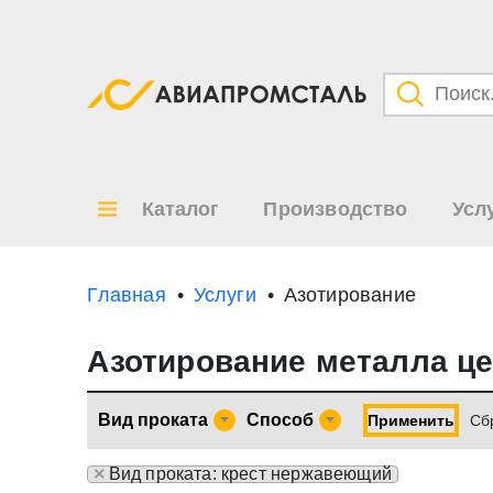
Категори
Товары
Каталог
Производство
Усл
Все ре
по
Главная
Услуги
Азотирование
Азотирование металла ц
Вид проката
Способ
Применить
Cб
×
Вид проката: крест нержавеющий