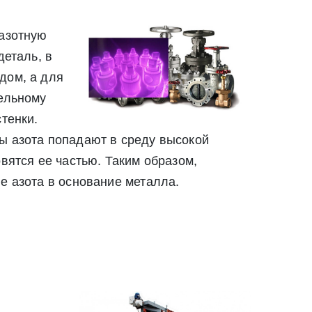
 азотную
деталь, в
дом, а для
Закрыть
тельному
Закрыть
тенки.
ы азота попадают в среду высокой
вятся ее частью. Таким образом,
е азота в основание металла.