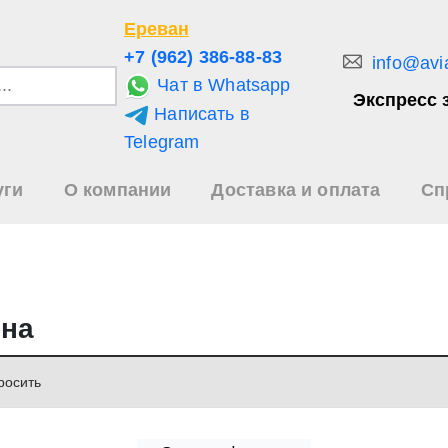
Ереван
+7 (962) 386-88-83
info@avi
Чат в Whatsapp
Экспресс 
Написать в
и
Telegram
уги
О компании
Доставка и оплата
Сп
зультаты
иска
ена
росить