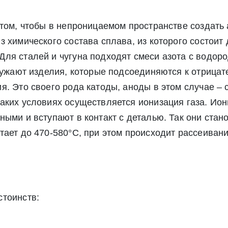
 том, чтобы в непроницаемом пространстве создать
 химического состава сплава, из которого состоит 
ля сталей и чугуна подходят смеси азота с водоро
Экспресс заявка
Заявка на обратный звонок
гружают изделия, которые подсоединяются к отрица
. Это своего рода катоды, аноды в этом случае – с
аких условиях осуществляется ионизация газа. Ион
ыми и вступают в контакт с деталью. Так они стано
тает до 470-580°С, при этом происходит рассеивани
стоинств:
Отправить заявку
Отправить заявку