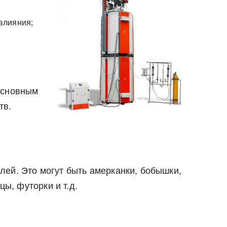
твии со статьей 9 Федерального закона от 27
ылку по средством e-mail или СМС
влияния;
ей 9 Федерального закона от 27 июля 2006 г. N 152-ФЗ «О
вом e-mail или СМС
основным
тв.
лей. Это могут быть амерканки, бобышки,
цы, футорки и т.д.