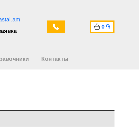
astal.am
0
֏
заявка
равочники
Контакты