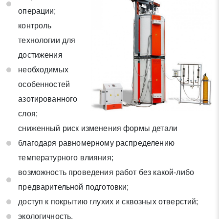
* - обязательные поля для заполнения
операции;
контроль
Отправить заявку
технологии для
достижения
Нажимая на кнопку «Отправить заявку» Вы даете согласие
необходимых
на обработку своих персональных данных в соответствии со
особенностей
статьей 9 Федерального закона от 27 июля 2006 г. N 152-ФЗ
«О персональных данных», а также соглашаетесь на
азотированного
информационную рассылку по средством e-mail или СМС
слоя;
сниженный риск изменения формы детали
благодаря равномерному распределению
температурного влияния;
возможность проведения работ без какой-либо
предварительной подготовки;
доступ к покрытию глухих и сквозных отверстий;
экологичность.