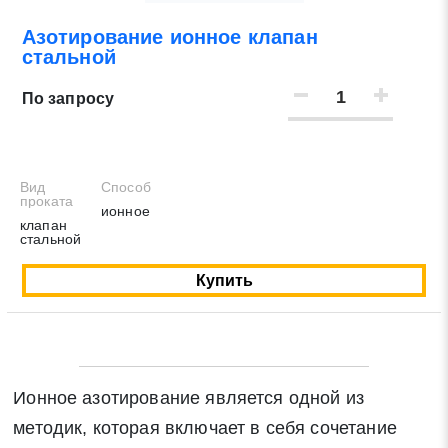
Азотирование ионное клапан
Нажимая на кнопку «Отправить заявку» Вы даете
стальной
согласие на обработку своих персональных данных в
соответствии со статьей 9 Федерального закона от 27
По запросу
июля 2006 г. N 152-ФЗ «О персональных данных», а
также соглашаетесь на информационную рассылку по
средством e-mail или СМС
Вид
Способ
проката
ионное
клапан
стальной
Купить
Ионное азотирование является одной из
методик, которая включает в себя сочетание