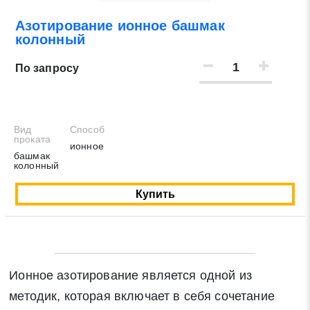
Азотирование ионное башмак
Нажимая на кнопку «Отправить заявку» Вы даете
колонный
согласие на обработку своих персональных данных в
соответствии со статьей 9 Федерального закона от 27
По запросу
июля 2006 г. N 152-ФЗ «О персональных данных», а
также соглашаетесь на информационную рассылку по
средством e-mail или СМС
Вид
Способ
проката
ионное
башмак
колонный
Купить
Ионное азотирование является одной из
методик, которая включает в себя сочетание