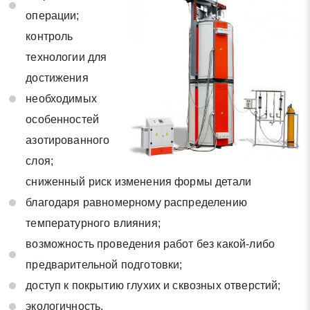
* - обязательные поля для заполнения
операции;
контроль
Отправить заявку
технологии для
достижения
Нажимая на кнопку «Отправить заявку» Вы даете согласие
необходимых
на обработку своих персональных данных в соответствии со
особенностей
статьей 9 Федерального закона от 27 июля 2006 г. N 152-ФЗ
«О персональных данных», а также соглашаетесь на
азотированного
информационную рассылку по средством e-mail или СМС
слоя;
сниженный риск изменения формы детали
благодаря равномерному распределению
температурного влияния;
возможность проведения работ без какой-либо
предварительной подготовки;
доступ к покрытию глухих и сквозных отверстий;
экологичность.