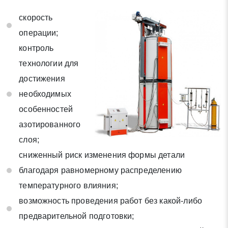
* - обязательные поля для заполнения
скорость
операции;
Отправить заявку
контроль
технологии для
Нажимая на кнопку «Отправить заявку» Вы даете согласие
достижения
на обработку своих персональных данных в соответствии со
необходимых
статьей 9 Федерального закона от 27 июля 2006 г. N 152-ФЗ
особенностей
«О персональных данных», а также соглашаетесь на
информационную рассылку по средством e-mail или СМС
азотированного
слоя;
сниженный риск изменения формы детали
благодаря равномерному распределению
температурного влияния;
возможность проведения работ без какой-либо
предварительной подготовки;