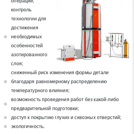
операции;
контроль
Отправить заявку
технологии для
достижения
Нажимая на кнопку «Отправить заявку» Вы даете согласие
необходимых
на обработку своих персональных данных в соответствии со
особенностей
статьей 9 Федерального закона от 27 июля 2006 г. N 152-ФЗ
азотированного
«О персональных данных», а также соглашаетесь на
информационную рассылку по средством e-mail или СМС
слоя;
сниженный риск изменения формы детали
благодаря равномерному распределению
температурного влияния;
возможность проведения работ без какой-либо
предварительной подготовки;
доступ к покрытию глухих и сквозных отверстий;
экологичность.