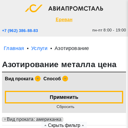
Экспресс заявка
Закрыть
Ереван
пн-пт 8:00 - 19:00
+7 (962) 386-88-83
Главная
Услуги
Азотирование
Азотирование металла цена
Вид проката
Способ
* - обязательные поля для заполнения
Применить
Cбросить
Прикрепить файл (до 20 mb)
×
Вид проката: американка
Отправить заявку
Скрыть фильтр