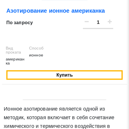
Азотирование ионное американка
Нажимая на кнопку «Отправить заявку» Вы даете
согласие на обработку своих персональных данных в
По запросу
соответствии со статьей 9 Федерального закона от 27
июля 2006 г. N 152-ФЗ «О персональных данных», а
также соглашаетесь на информационную рассылку по
средством e-mail или СМС
Вид
Способ
проката
ионное
американ
ка
Купить
Ионное азотирование является одной из
методик, которая включает в себя сочетание
химического и термического воздействия в