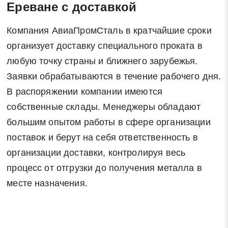
Ереване с доставкой
Компания АвиаПромСталь в кратчайшие сроки
организует доставку специального проката в
Закрыть
Поиск
любую точку страны и ближнего зарубежья.
Заявки обрабатываются в течение рабочего дня.
В распоряжении компании имеются
* - обязательные поля для заполнения
собственные склады. Менеджеры обладают
большим опытом работы в сфере организации
Отправить заявку
поставок и берут на себя ответственность в
организации доставки, контролируя весь
Нажимая на кнопку «Отправить заявку» Вы даете согласие
процесс от отгрузки до получения металла в
на обработку своих персональных данных в соответствии со
статьей 9 Федерального закона от 27 июля 2006 г. N 152-ФЗ
месте назначения.
«О персональных данных», а также соглашаетесь на
информационную рассылку по средством e-mail или СМС