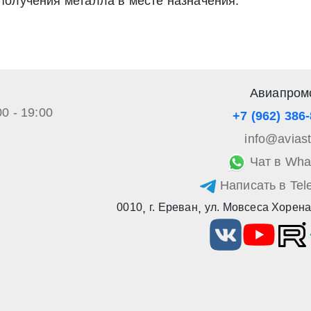
 получения металла в месте назначения.
», а также соглашаетесь на информационную рассылку по средст
Авиапром
00 - 19:00
+7 (962) 386
info@avias
Чат в Wha
Написать в Tel
0010
,
г. Ереван
,
ул. Мовсеса Хорена