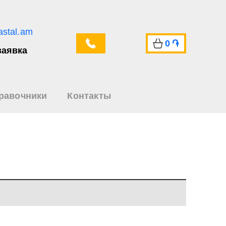
astal.am
0
֏
заявка
равочники
Контакты