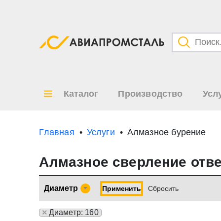
Категори
Товары
Каталог
Производство
Усл
Все ре
по
Главная
Услуги
Алмазное бурение
Алмазное сверление отве
Диаметр
Применить
Cбросить
×
Диаметр: 160