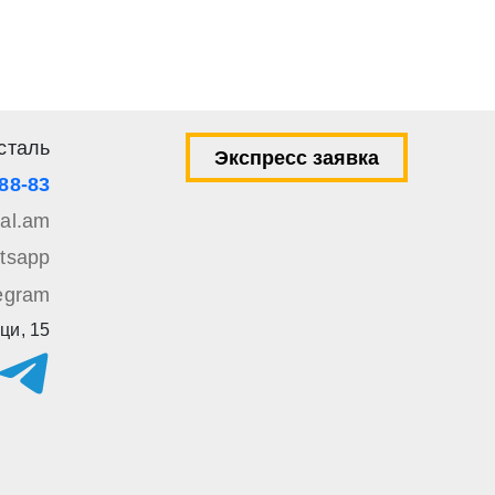
вом e-mail или СМС
сталь
Экспресс заявка
-88-83
tal.am
tsapp
egram
ци, 15