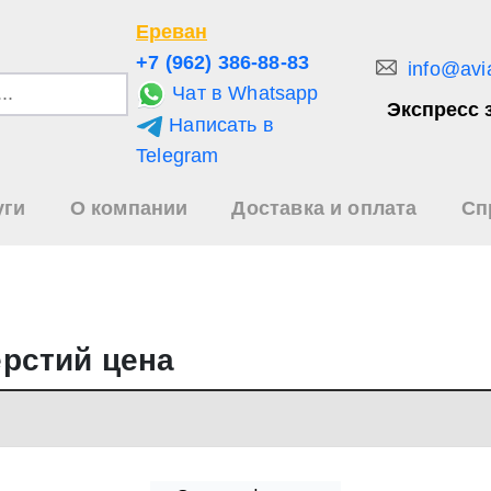
Ереван
+7 (962) 386-88-83
info@avi
Чат в Whatsapp
Экспресс 
Написать в
и
Telegram
уги
О компании
Доставка и оплата
Сп
зультаты
иска
рстий цена