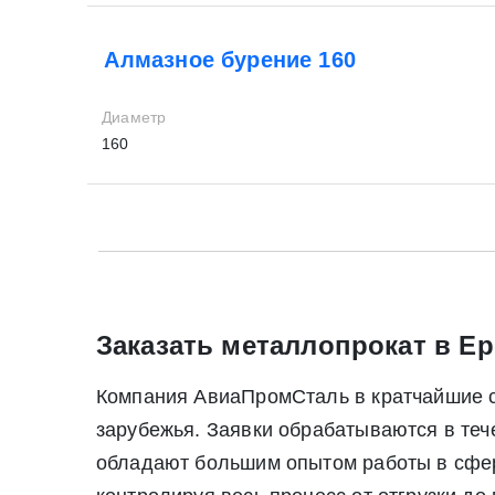
Алмазное бурение 160
Диаметр
160
* - обязательные поля для заполнения
* - обязательные поля для заполнения
Заказать металлопрокат в Ер
Прикрепить файл (до 20 mb)
Компания АвиаПромСталь в кратчайшие ср
зарубежья. Заявки обрабатываются в те
Нажимая на кнопку «Отправить заявку» Вы да
обладают большим опытом работы в сфере
июля 2006 г. N 152-ФЗ «О персон
Нажимая на кнопку «Отправить заявку» Вы даете согласие н