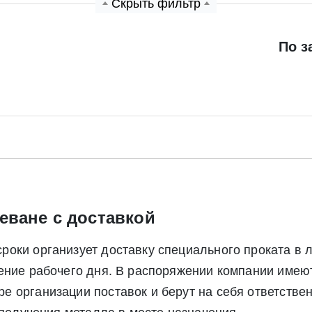
Скрыть фильтр
Экспресс заявка
Заявка на обратный звонок
По з
еване с доставкой
Отправить заявку
оки организует доставку специального проката в 
Отправить заявку
чение рабочего дня. В распоряжении компании име
ете согласие на обработку своих персональных данных в соответс
 организации поставок и берут на себя ответствен
альных данных», а также соглашаетесь на информационную расс
а обработку своих персональных данных в соответствии со стать