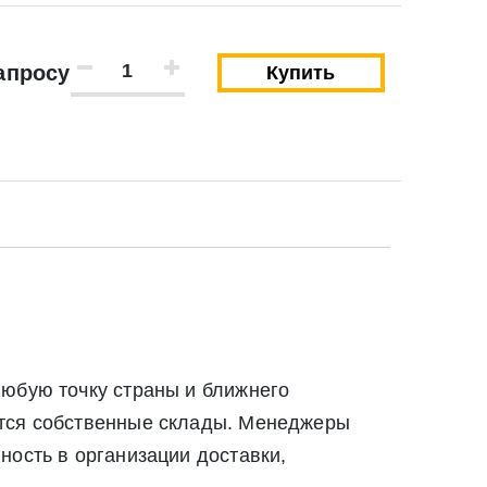
Закрыть
апросу
Купить
Закрыть
любую точку страны и ближнего
ются собственные склады. Менеджеры
твии со статьей 9 Федерального закона от 27
ность в организации доставки,
ылку по средством e-mail или СМС
ей 9 Федерального закона от 27 июля 2006 г. N 152-ФЗ «О