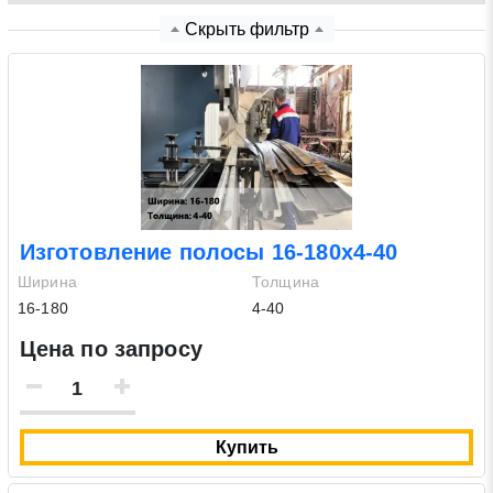
Скрыть фильтр
Нажимая на кнопку «Отправить заявку» Вы даете
согласие на обработку своих персональных данных в
соответствии со статьей 9 Федерального закона от 27
июля 2006 г. N 152-ФЗ «О персональных данных», а
также соглашаетесь на информационную рассылку по
средством e-mail или СМС
Изготовление полосы 16-180х4-40
Ширина
Толщина
16-180
4-40
Цена по запросу
Купить