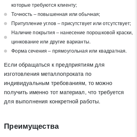
которые требуются клиенту;
Нажимая на кнопку «Отправить заявку» Вы даете согласие
Точность – повышенная или обычная;
на обработку своих персональных данных в соответствии со
статьей 9 Федерального закона от 27 июля 2006 г. N 152-ФЗ
Притупление углов – присутствует или отсутствует;
«О персональных данных», а также соглашаетесь на
Наличие покрытия – нанесение порошковой краски,
информационную рассылку по средством e-mail или СМС
цинкование или другие варианты.
Форма сечения – прямоугольная или квадратная.
Если обращаться к предприятиям для
изготовления металлопроката по
индивидуальным требованиям, то можно
получить именно тот материал, что требуется
для выполнения конкретной работы.
Преимущества