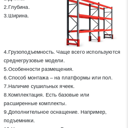
2.Глубина.
Нажимая на кнопку «Отправить заявку» Вы даете согласие
3.Ширина.
на обработку своих персональных данных в соответствии со
статьей 9 Федерального закона от 27 июля 2006 г. N 152-ФЗ
«О персональных данных», а также соглашаетесь на
информационную рассылку по средством e-mail или СМС
4.Грузоподъемность. Чаще всего используются
среднегрузовые модели.
5.Особенности размещения.
6.Способ монтажа – на платформы или пол.
7.Наличие сушильных ячеек.
8.Комплектация. Есть базовые или
расширенные комплекты.
9.Дополнительное оснащение. Например,
подъемники.