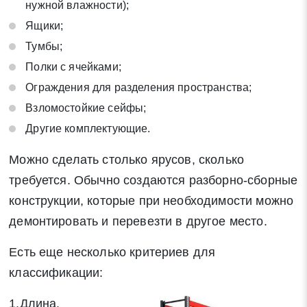
нужной влажности);
Ящики;
Тумбы;
Полки с ячейками;
Ограждения для разделения пространства;
Заявка на обратный звонок
Взломостойкие сейфы;
Закрыть
Другие комплектующие.
Можно сделать столько ярусов, сколько
требуется. Обычно создаются разборно-сборные
конструкции, которые при необходимости можно
Закрыть
Поиск
демонтировать и перевезти в другое место.
Есть еще несколько критериев для
* - обязательные поля для заполнения
классификации:
Отправить заявку
1.Длина.