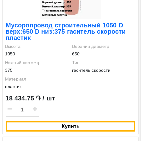
* - обязательные поля для заполнения
Отправить заявку
Мусоропровод строительный 1050 D
верх:650 D низ:375 гаситель скорости
пластик
Нажимая на кнопку «Отправить заявку» Вы даете согласие
Высота
Верхний диаметр
на обработку своих персональных данных в соответствии со
1050
650
статьей 9 Федерального закона от 27 июля 2006 г. N 152-ФЗ
Нижний диаметр
Тип
«О персональных данных», а также соглашаетесь на
375
гаситель скорости
информационную рассылку по средством e-mail или СМС
Материал
пластик
18 434.75 ֏ / шт
Купить