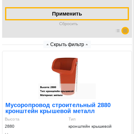
Нажимая на кнопку «Отправить заявку» Вы даете
Применить
согласие на обработку своих персональных данных в
Cбросить
соответствии со статьей 9 Федерального закона от 27
июля 2006 г. N 152-ФЗ «О персональных данных», а
также соглашаетесь на информационную рассылку по
Скрыть фильтр
средством e-mail или СМС
Мусоропровод строительный 2880
кронштейн крышевой металл
Высота
Тип
2880
кронштейн крышевой