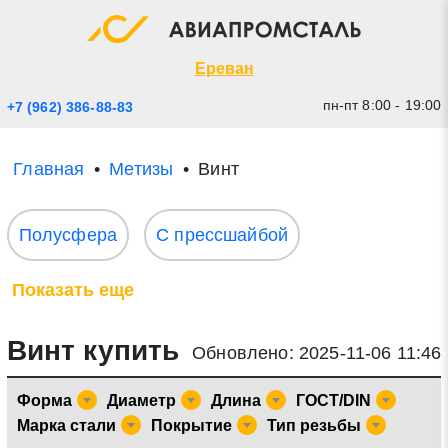
Экспресс заявка
Закрыть
Ереван
пн-пт 8:00 - 19:00
+7 (962) 386-88-83
Главная
Метизы
Винт
Полусфера
С прессшайбой
Показать еще
* - обязательные поля для заполнения
Винт купить
Обновлено: 2025-11-06 11:46
Прикрепить файл (до 20 mb)
Форма
Диаметр
Длина
ГОСТ/DIN
Марка стали
Покрытие
Тип резьбы
Отправить заявку