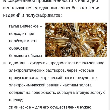
В современной промышленности в наши дни
используются следующие способы золочения
Нажимая на кнопку «Отправить заявку» Вы даете согласие
на обработку своих персональных данных в соответствии со
изделий и полуфабрикатов:
статьей 9 Федерального закона от 27 июля 2006 г. N 152-ФЗ
«О персональных данных», а также соглашаетесь на
гальваническое –
информационную рассылку по средством e-mail или СМС
подходит при
необходимости
обработки
большого объема
однотипных изделий, предполагает использование
электролитических растворов, через которые
пропускается электрический ток и в результате
электрохимической реакции частицы золота
оседают на поверхность, образуя матовую золотую
пленку;
химическое – для его осуществления нужно