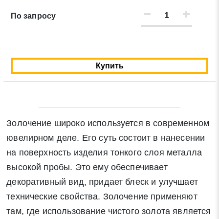
По запросу
Нажимая на кнопку «Отправить заявку» Вы даете
согласие на обработку своих персональных данных в
соответствии со статьей 9 Федерального закона от 27
июля 2006 г. N 152-ФЗ «О персональных данных», а
Купить
также соглашаетесь на информационную рассылку по
средством e-mail или СМС
Золочение широко используется в современном
ювелирном деле. Его суть состоит в нанесении
на поверхность изделия тонкого слоя металла
высокой пробы. Это ему обеспечивает
декоративный вид, придает блеск и улучшает
технические свойства. Золочение применяют
там, где использование чистого золота является