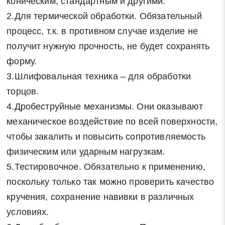
коническим, стандартным и другими.
2.Для термической обработки. Обязательный
процесс, т.к. в противном случае изделие не
получит нужную прочность, не будет сохранять
форму.
3.Шлифовальная техника – для обработки
торцов.
Заявка на обратный звонок
4.Дробеструйные механизмы. Они оказывают
Закрыть
механическое воздействие по всей поверхности,
чтобы закалить и повысить сопротивляемость
физическим или ударным нагрузкам.
5.Тестировочное. Обязательно к применению,
Закрыть
Поиск
поскольку только так можно проверить качество
кручения, сохранение навивки в различных
условиях.
* - обязательные поля для заполнения