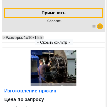
Нажимая на кнопку «Отправить заявку» Вы даете
Применить
согласие на обработку своих персональных данных в
Cбросить
соответствии со статьей 9 Федерального закона от 27
июля 2006 г. N 152-ФЗ «О персональных данных», а
также соглашаетесь на информационную рассылку по
×
Размеры: 1х10х15.5
средством e-mail или СМС
Скрыть фильтр
Изготовление пружин
Цена по запросу