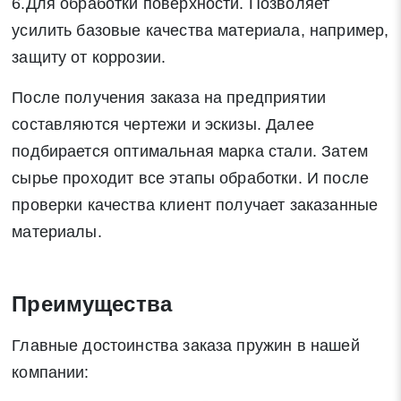
6.Для обработки поверхности. Позволяет
усилить базовые качества материала, например,
Отправить заявку
защиту от коррозии.
Нажимая на кнопку «Отправить заявку» Вы даете согласие
После получения заказа на предприятии
на обработку своих персональных данных в соответствии со
составляются чертежи и эскизы. Далее
статьей 9 Федерального закона от 27 июля 2006 г. N 152-ФЗ
подбирается оптимальная марка стали. Затем
«О персональных данных», а также соглашаетесь на
сырье проходит все этапы обработки. И после
информационную рассылку по средством e-mail или СМС
проверки качества клиент получает заказанные
материалы.
Преимущества
Главные достоинства заказа пружин в нашей
компании: